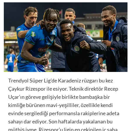
Trendyol Süper Lig’de Karadeniz rüzgarı bu kez
Çaykur Rizespor ile esiyor. Teknik direktör Recep
Uçar’ın göreve gelişiyle birlikte bambaşka bir
kimliğe bürünen mavi-yeşilliler, özellikle kendi
evinde sergilediği performansla rakiplerine adeta
sahayı dar ediyor. Son haftalarda yakalanan bu
müthiş ivme, Rizespor’u ligin en çekinilen iç saha