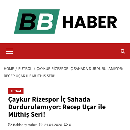
Skip
to
content
Primary
Menu
HOME
FUTBOL
ÇAYKUR RIZESPOR İÇ SAHADA DURDURULAMIYOR:
RECEP UÇAR ILE MÜTHIŞ SERI!
Futbol
Çaykur Rizespor İç Sahada
Durdurulamıyor: Recep Uçar ile
Müthiş Seri!
Bahisbey Haber
21.04.2026
0