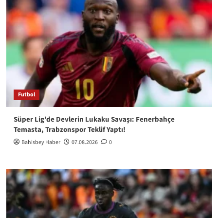
Futbol
Süper Lig’de Devlerin Lukaku Savaşı: Fenerbahçe
Temasta, Trabzonspor Teklif Yaptı!
Bahisbey Haber
07.08.2026
0