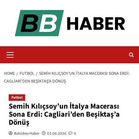
Skip
to
content
Primary
Menu
HOME
FUTBOL
SEMIH KILIÇSOY’UN İTALYA MACERASI SONA ERDI:
CAGLIARI’DEN BEŞIKTAŞ’A DÖNÜŞ
Futbol
Semih Kılıçsoy’un İtalya Macerası
Sona Erdi: Cagliari’den Beşiktaş’a
Dönüş
Bahisbey Haber
01.06.2026
0