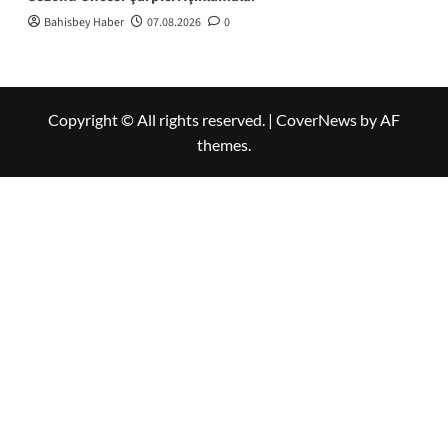
Bahisbey Haber
07.08.2026
0
Copyright © All rights reserved.
|
CoverNews
by AF
themes.