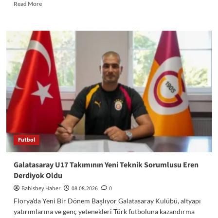
Read
Read More
more
about
ÇİMSA
ÇBK
Mersin’de
Ceyhun
Yıldızoğlu
Dönemi
Yeniden
Başlıyor
Futbol
Galatasaray U17 Takımının Yeni Teknik Sorumlusu Eren
Derdiyok Oldu
Bahisbey Haber
08.08.2026
0
Florya'da Yeni Bir Dönem Başlıyor Galatasaray Kulübü, altyapı
yatırımlarına ve genç yetenekleri Türk futboluna kazandırma