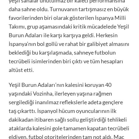
yeşil sahalar unutulmaz bir kaleci performansına
daha sahne oldu. Turnuvanın tartışmasız en büyük
favorilerinden biri olarak gösterilen İspanya Milli
Takımı, grup aşamasındaki kritik mücadelede Yeşil
Burun Adaları ile karşı karşıya geldi. Herkesin
İspanya’nın bol gollü ve rahat bir galibiyet almasını
beklediği bu karşılaşmada, sahneye futbolun
tecrübeli isimlerinden biri çıktı ve tüm hesapları
altüst etti.
Yeşil Burun Adaları’nın kalesini koruyan 40
yaşındaki Vozinha, ilerleyen yaşına rağmen
sergilediği inanılmaz reflekslerle adeta gençlere
taş çıkarttı. İspanyol hücum oyuncularının ilk
dakikadan itibaren sağlı sollu geliştirdiği tehlikeli
ataklarda kalesini gole tamamen kapatan tecrübeli
eldiven, futbol otoritelerinden tam not aldı. Maç