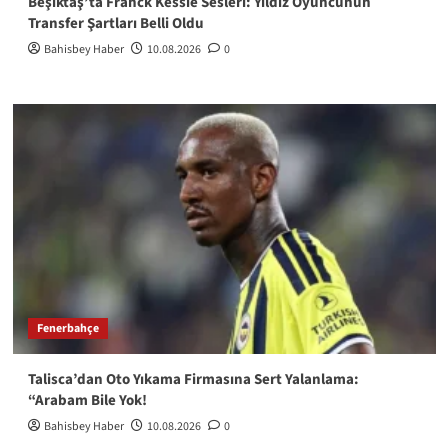
Beşiktaş’ta Franck Kessie Sesleri: Yıldız Oyuncunun
Transfer Şartları Belli Oldu
Bahisbey Haber
10.08.2026
0
Fenerbahçe
Talisca’dan Oto Yıkama Firmasına Sert Yalanlama:
“Arabam Bile Yok!
Bahisbey Haber
10.08.2026
0