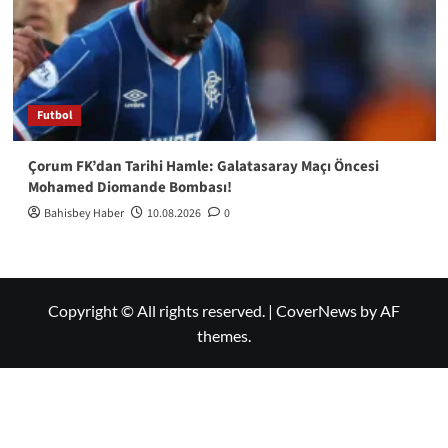
Futbol
Çorum FK’dan Tarihi Hamle: Galatasaray Maçı Öncesi
Mohamed Diomande Bombası!
Bahisbey Haber
10.08.2026
0
Copyright © All rights reserved.
|
CoverNews
by AF
themes.