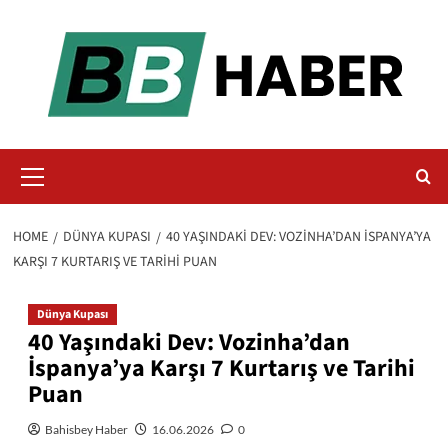
Skip
to
content
Primary
Menu
HOME
DÜNYA KUPASI
40 YAŞINDAKI DEV: VOZINHA’DAN İSPANYA’YA
KARŞI 7 KURTARIŞ VE TARIHI PUAN
Dünya Kupası
40 Yaşındaki Dev: Vozinha’dan
İspanya’ya Karşı 7 Kurtarış ve Tarihi
Puan
Bahisbey Haber
16.06.2026
0