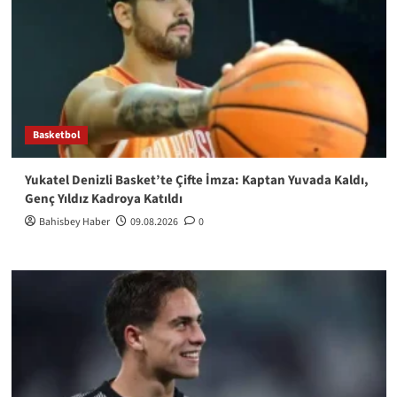
Basketbol
Yukatel Denizli Basket’te Çifte İmza: Kaptan Yuvada Kaldı,
Genç Yıldız Kadroya Katıldı
Bahisbey Haber
09.08.2026
0