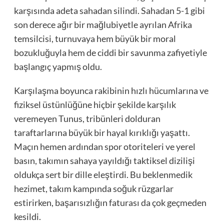
karşısında adeta sahadan silindi. Sahadan 5-1 gibi
son derece ağır bir mağlubiyetle ayrılan Afrika
temsilcisi, turnuvaya hem büyük bir moral
bozukluğuyla hem de ciddi bir savunma zafiyetiyle
başlangıç yapmış oldu.
Karşılaşma boyunca rakibinin hızlı hücumlarına ve
fiziksel üstünlüğüne hiçbir şekilde karşılık
veremeyen Tunus, tribünleri dolduran
taraftarlarına büyük bir hayal kırıklığı yaşattı.
Maçın hemen ardından spor otoriteleri ve yerel
basın, takımın sahaya yayıldığı taktiksel dizilişi
oldukça sert bir dille eleştirdi. Bu beklenmedik
hezimet, takım kampında soğuk rüzgarlar
estirirken, başarısızlığın faturası da çok geçmeden
kesildi.