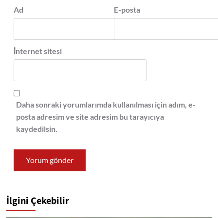
Ad
E-posta
İnternet sitesi
Daha sonraki yorumlarımda kullanılması için adım, e-
posta adresim ve site adresim bu tarayıcıya
kaydedilsin.
İlgini Çekebilir