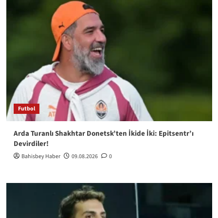
Futbol
Arda Turanlı Shakhtar Donetsk’ten İkide İki: Epitsentr’ı
Devirdiler!
Bahisbey Haber
09.08.2026
0