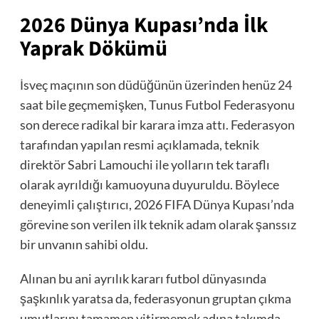
2026 Dünya Kupası’nda İlk
Yaprak Dökümü
İsveç maçının son düdüğünün üzerinden henüz 24
saat bile geçmemişken, Tunus Futbol Federasyonu
son derece radikal bir karara imza attı. Federasyon
tarafından yapılan resmi açıklamada, teknik
direktör Sabri Lamouchi ile yolların tek taraflı
olarak ayrıldığı kamuoyuna duyuruldu. Böylece
deneyimli çalıştırıcı, 2026 FIFA Dünya Kupası’nda
görevine son verilen ilk teknik adam olarak şanssız
bir unvanın sahibi oldu.
Alınan bu ani ayrılık kararı futbol dünyasında
şaşkınlık yaratsa da, federasyonun gruptan çıkma
umutlarını tamamen yitirmemek adına takımda