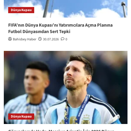
Dünya Kupası
FIFA’nın Dünya Kupası’nı Yatırımcılara Açma Planına
Futbol Dünyasından Sert Tepki
Bahisbey Haber
30.07.2026
0
Dünya Kupası