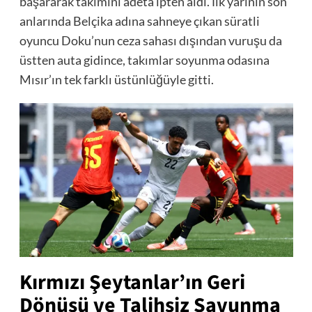
başararak takımını adeta ipten aldı. İlk yarının son
anlarında Belçika adına sahneye çıkan süratli
oyuncu Doku’nun ceza sahası dışından vuruşu da
üstten auta gidince, takımlar soyunma odasına
Mısır’ın tek farklı üstünlüğüyle gitti.
Kırmızı Şeytanlar’ın Geri
Dönüşü ve Talihsiz Savunma