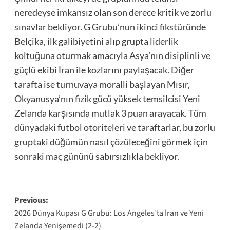
neredeyse imkansız olan son derece kritik ve zorlu
sınavlar bekliyor. G Grubu’nun ikinci fikstüründe
Belçika, ilk galibiyetini alıp grupta liderlik
koltuğuna oturmak amacıyla Asya’nın disiplinli ve
güçlü ekibi İran ile kozlarını paylaşacak. Diğer
tarafta ise turnuvaya moralli başlayan Mısır,
Okyanusya’nın fizik gücü yüksek temsilcisi Yeni
Zelanda karşısında mutlak 3 puan arayacak. Tüm
dünyadaki futbol otoriteleri ve taraftarlar, bu zorlu
gruptaki düğümün nasıl çözüleceğini görmek için
sonraki maç gününü sabırsızlıkla bekliyor.
Post
Previous:
2026 Dünya Kupası G Grubu: Los Angeles’ta İran ve Yeni
navigation
Zelanda Yenişemedi (2-2)