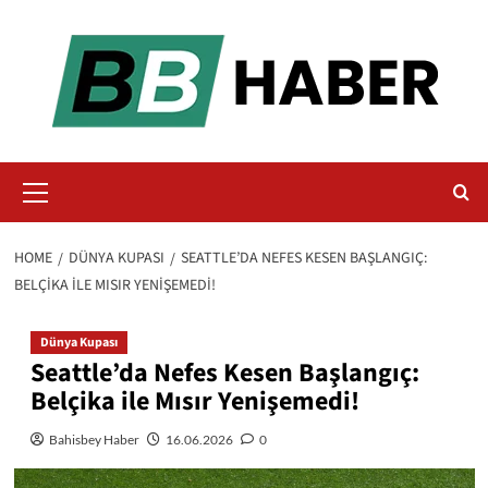
Skip
to
content
Primary
Menu
HOME
DÜNYA KUPASI
SEATTLE’DA NEFES KESEN BAŞLANGIÇ:
BELÇIKA ILE MISIR YENIŞEMEDI!
Dünya Kupası
Seattle’da Nefes Kesen Başlangıç:
Belçika ile Mısır Yenişemedi!
Bahisbey Haber
16.06.2026
0