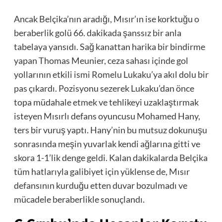
Ancak Belçika’nın aradığı, Mısır’ın ise korktuğu o
beraberlik golü 66. dakikada şanssız bir anla
tabelaya yansıdı. Sağ kanattan harika bir bindirme
yapan Thomas Meunier, ceza sahası içinde gol
yollarının etkili ismi Romelu Lukaku’ya akıl dolu bir
pas çıkardı. Pozisyonu sezerek Lukaku’dan önce
topa müdahale etmek ve tehlikeyi uzaklaştırmak
isteyen Mısırlı defans oyuncusu Mohamed Hany,
ters bir vuruş yaptı. Hany’nin bu mutsuz dokunuşu
sonrasında meşin yuvarlak kendi ağlarına gitti ve
skora 1-1’lik denge geldi. Kalan dakikalarda Belçika
tüm hatlarıyla galibiyet için yüklense de, Mısır
defansının kurduğu etten duvar bozulmadı ve
mücadele beraberlikle sonuçlandı.