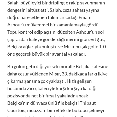
Salah, büyüleyici bir driplingle rakip savunmanın
dengesini altüst etti. Salah, ceza sahası yayına
doğru hareketlenen takım arkadaşı Emam
Ashour’u mükemmel bir zamanlamayla gördü.
Topu kontrol edip açısını düzelten Ashour’un sol
çaprazdan kaleye gönderdiği mermi gibi sert şut,
Belçika ağlarıyla buluştu ve Mısır bu şık golle 1-0
öne geçerek büyük bir avantaj yakaladı.
Bu golün getirdiği yüksek moralle Belçika kalesine
daha cesur yüklenen Mısır, 33. dakikada farkı ikiye
çıkarma şansına çok yaklaştı. Hızlı gelişen
hücumda Zico, kaleciyle karşı karşıya kaldığı
pozisyonda net bir fırsat yakaladı; ancak
Belçika’nın dünyaca ünlü file bekçisi Thibaut
Courtois, muazzam bir refleksle bu topu çelmeyi