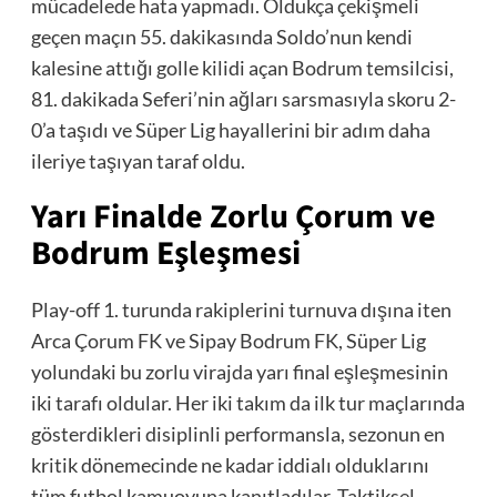
mücadelede hata yapmadı. Oldukça çekişmeli
geçen maçın 55. dakikasında Soldo’nun kendi
kalesine attığı golle kilidi açan Bodrum temsilcisi,
81. dakikada Seferi’nin ağları sarsmasıyla skoru 2-
0’a taşıdı ve Süper Lig hayallerini bir adım daha
ileriye taşıyan taraf oldu.
Yarı Finalde Zorlu Çorum ve
Bodrum Eşleşmesi
Play-off 1. turunda rakiplerini turnuva dışına iten
Arca Çorum FK ve Sipay Bodrum FK, Süper Lig
yolundaki bu zorlu virajda yarı final eşleşmesinin
iki tarafı oldular. Her iki takım da ilk tur maçlarında
gösterdikleri disiplinli performansla, sezonun en
kritik dönemecinde ne kadar iddialı olduklarını
tüm futbol kamuoyuna kanıtladılar. Taktiksel