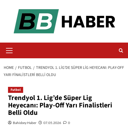
Skip
to
content
Primary
Menu
HOME
FUTBOL
TRENDYOL 1. LIG’DE SÜPER LIG HEYECANI: PLAY-OFF
YARI FINALISTLERI BELLI OLDU
Futbol
Trendyol 1. Lig’de Süper Lig
Heyecanı: Play-Off Yarı Finalistleri
Belli Oldu
Bahisbey Haber
07.05.2026
0