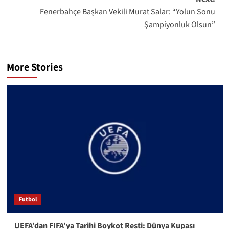
Fenerbahçe Başkan Vekili Murat Salar: “Yolun Sonu
Şampiyonluk Olsun”
More Stories
Futbol
UEFA’dan FIFA’ya Tarihi Boykot Resti: Dünya Kupası