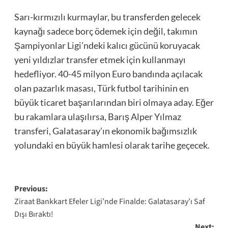
Sarı-kırmızılı kurmaylar, bu transferden gelecek
kaynağı sadece borç ödemek için değil, takımın
Şampiyonlar Ligi’ndeki kalıcı gücünü koruyacak
yeni yıldızlar transfer etmek için kullanmayı
hedefliyor. 40-45 milyon Euro bandında açılacak
olan pazarlık masası, Türk futbol tarihinin en
büyük ticaret başarılarından biri olmaya aday. Eğer
bu rakamlara ulaşılırsa, Barış Alper Yılmaz
transferi, Galatasaray’ın ekonomik bağımsızlık
yolundaki en büyük hamlesi olarak tarihe geçecek.
Post
Previous:
Ziraat Bankkart Efeler Ligi’nde Finalde: Galatasaray’ı Saf
navigation
Dışı Bıraktı!
Next: