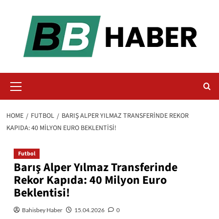
Skip
to
content
Primary
Menu
HOME
FUTBOL
BARIŞ ALPER YILMAZ TRANSFERINDE REKOR
KAPIDA: 40 MILYON EURO BEKLENTISI!
Futbol
Barış Alper Yılmaz Transferinde
Rekor Kapıda: 40 Milyon Euro
Beklentisi!
Bahisbey Haber
15.04.2026
0