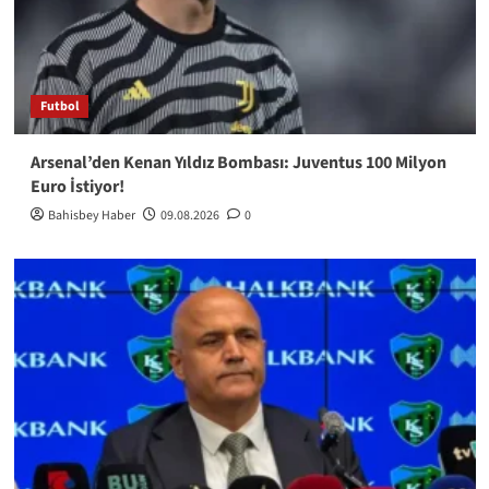
Futbol
Arsenal’den Kenan Yıldız Bombası: Juventus 100 Milyon
Euro İstiyor!
Bahisbey Haber
09.08.2026
0