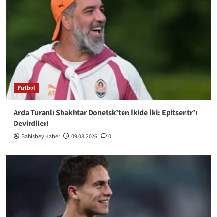
Futbol
Arda Turanlı Shakhtar Donetsk’ten İkide İki: Epitsentr’ı
Devirdiler!
Bahisbey Haber
09.08.2026
0