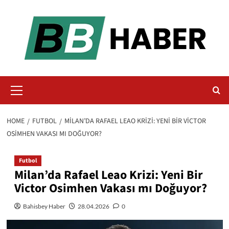
Skip
to
content
Primary
Menu
HOME
FUTBOL
MILAN’DA RAFAEL LEAO KRIZI: YENI BIR VICTOR
OSIMHEN VAKASI MI DOĞUYOR?
Futbol
Milan’da Rafael Leao Krizi: Yeni Bir
Victor Osimhen Vakası mı Doğuyor?
Bahisbey Haber
28.04.2026
0