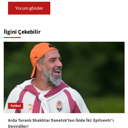
İlgini Çekebilir
Futbol
Arda Turanlı Shakhtar Donetsk’ten İkide İki: Epitsentr’ı
Devirdiler!