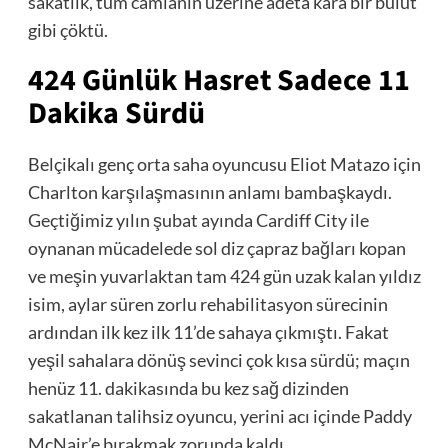
sakatlık, tüm camianın üzerine adeta kara bir bulut
gibi çöktü.
424 Günlük Hasret Sadece 11
Dakika Sürdü
Belçikalı genç orta saha oyuncusu Eliot Matazo için
Charlton karşılaşmasının anlamı bambaşkaydı.
Geçtiğimiz yılın şubat ayında Cardiff City ile
oynanan mücadelede sol diz çapraz bağları kopan
ve meşin yuvarlaktan tam 424 gün uzak kalan yıldız
isim, aylar süren zorlu rehabilitasyon sürecinin
ardından ilk kez ilk 11’de sahaya çıkmıştı. Fakat
yeşil sahalara dönüş sevinci çok kısa sürdü; maçın
henüz 11. dakikasında bu kez sağ dizinden
sakatlanan talihsiz oyuncu, yerini acı içinde Paddy
McNair’e bırakmak zorunda kaldı.