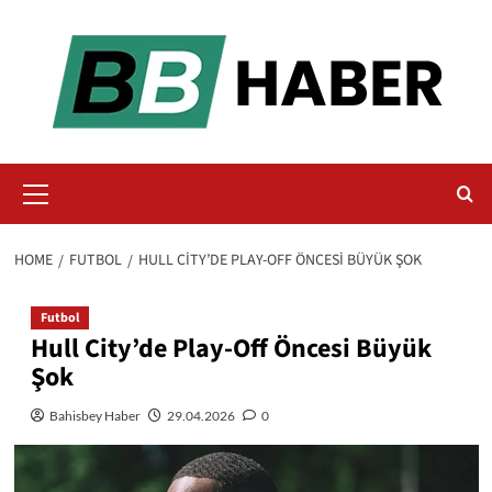
Skip
to
content
Primary
Menu
HOME
FUTBOL
HULL CITY’DE PLAY-OFF ÖNCESI BÜYÜK ŞOK
Futbol
Hull City’de Play-Off Öncesi Büyük
Şok
Bahisbey Haber
29.04.2026
0