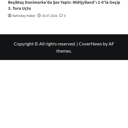
Beşiktaş Danimarka’da Şov Yaptı: Midtjylland’ı 2-0’la Geçip
3. Tura Uçtu
Bahisbey Haber
30.07.2026
0
Copyright © All rights reserved.
|
CoverNews
by AF
themes.