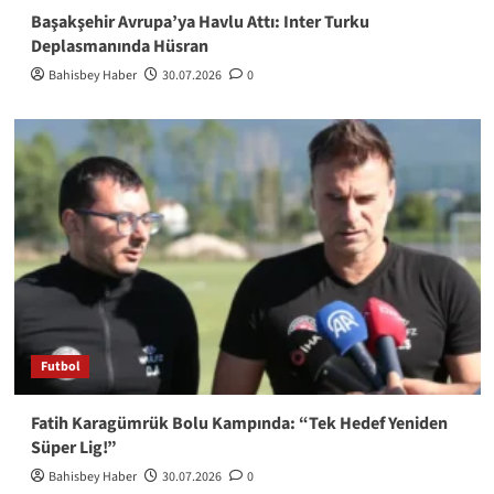
Başakşehir Avrupa’ya Havlu Attı: Inter Turku
Deplasmanında Hüsran
Bahisbey Haber
30.07.2026
0
Futbol
Fatih Karagümrük Bolu Kampında: “Tek Hedef Yeniden
Süper Lig!”
Bahisbey Haber
30.07.2026
0