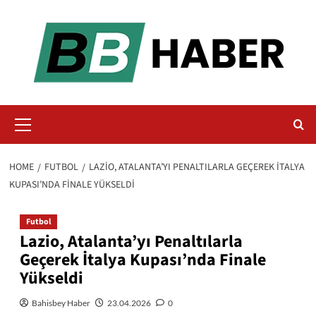
Skip
to
content
Primary
Menu
HOME
FUTBOL
LAZIO, ATALANTA’YI PENALTILARLA GEÇEREK İTALYA
KUPASI’NDA FINALE YÜKSELDI
Futbol
Lazio, Atalanta’yı Penaltılarla
Geçerek İtalya Kupası’nda Finale
Yükseldi
Bahisbey Haber
23.04.2026
0