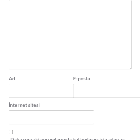
Ad
E-posta
İnternet sitesi
Daha sonraki yorumlarımda kullanılması için adım, e-