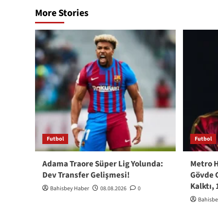
More Stories
Futbol
Futbol
Adama Traore Süper Lig Yolunda:
Metro H
Dev Transfer Gelişmesi!
Gövde G
Kalktı, 
Bahisbey Haber
08.08.2026
0
Bahisbe