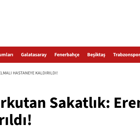
umları
Galatasaray
Fenerbahçe
Beşiktaş
Trabzonspo
ELMALI HASTANEYE KALDIRILDI!
rkutan Sakatlık: Ere
ıldı!