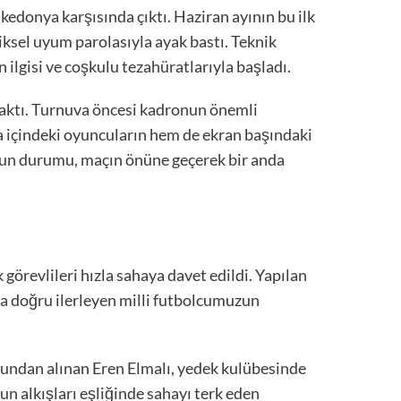
edonya karşısında çıktı. Haziran ayının bu ilk
iksel uyum parolasıyla ayak bastı. Teknik
ilgisi ve coşkulu tezahüratlarıyla başladı.
ıraktı. Turnuva öncesi kadronun önemli
ha içindeki oyuncuların hem de ekran başındaki
unun durumu, maçın önüne geçerek bir anda
görevlileri hızla sahaya davet edildi. Yapılan
a doğru ilerleyen milli futbolcumuzun
yundan alınan Eren Elmalı, yedek kulübesinde
n alkışları eşliğinde sahayı terk eden