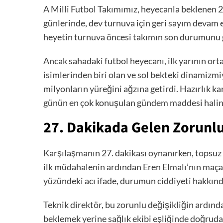
A Milli Futbol Takımımız, heyecanla beklenen 2
günlerinde, dev turnuva için geri sayım devam e
heyetin turnuva öncesi takımın son durumunu gör
Ancak sahadaki futbol heyecanı, ilk yarının ort
isimlerinden biri olan ve sol bekteki dinamizmi
milyonların yüreğini ağzına getirdi. Hazırlık 
günün en çok konuşulan gündem maddesi haline
27. Dakikada Gelen Zorunlu
Karşılaşmanın 27. dakikası oynanırken, topsuz a
ilk müdahalenin ardından Eren Elmalı’nın maça
yüzündeki acı ifade, durumun ciddiyeti hakkında
Teknik direktör, bu zorunlu değişikliğin ardın
beklemek yerine sağlık ekibi eşliğinde doğruda