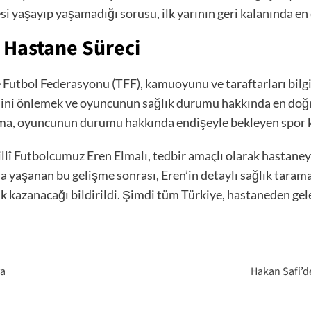
 yaşayıp yaşamadığı sorusu, ilk yarının geri kalanında en 
 Hastane Süreci
utbol Federasyonu (TFF), kamuoyunu ve taraftarları bilgil
rliliğini önlemek ve oyuncunun sağlık durumu hakkında en d
klama, oyuncunun durumu hakkında endişeyle bekleyen spor 
llî Futbolcumuz Eren Elmalı, tedbir amaçlı olarak hastaneye
a yaşanan bu gelişme sonrası, Eren’in detaylı sağlık taram
 kazanacağı bildirildi. Şimdi tüm Türkiye, hastaneden gelec
va
Hakan Safi’de