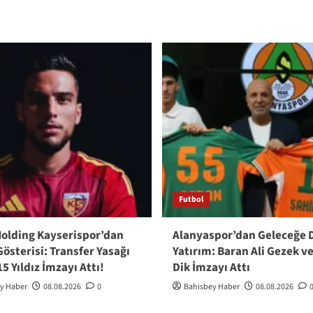
Futbol
olding Kayserispor’dan
Alanyaspor’dan Geleceğe 
österisi: Transfer Yasağı
Yatırım: Baran Ali Gezek v
15 Yıldız İmzayı Attı!
Dik İmzayı Attı
y Haber
08.08.2026
0
Bahisbey Haber
08.08.2026