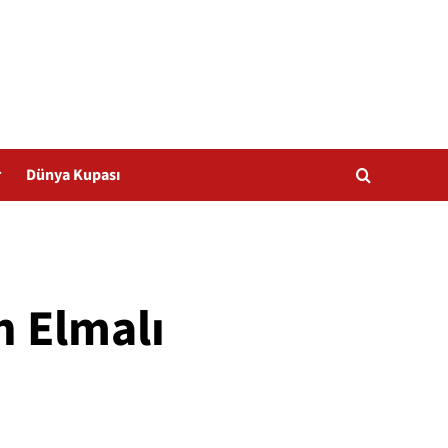
r
Dünya Kupası
n Elmalı