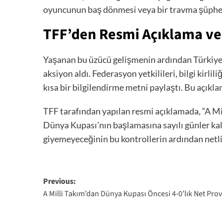
oyuncunun baş dönmesi veya bir travma şüphesi
TFF’den Resmi Açıklama ve
Yaşanan bu üzücü gelişmenin ardından Türkiye F
aksiyon aldı. Federasyon yetkilileri, bilgi ki
kısa bir bilgilendirme metni paylaştı. Bu açı
TFF tarafından yapılan resmi açıklamada, “A Mi
Dünya Kupası’nın başlamasına sayılı günler kal
giyemeyeceğinin bu kontrollerin ardından netlik
Post
Previous:
A Milli Takım’dan Dünya Kupası Öncesi 4-0’lık Net Pro
navigation