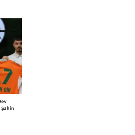
Dev
e Şahin
0