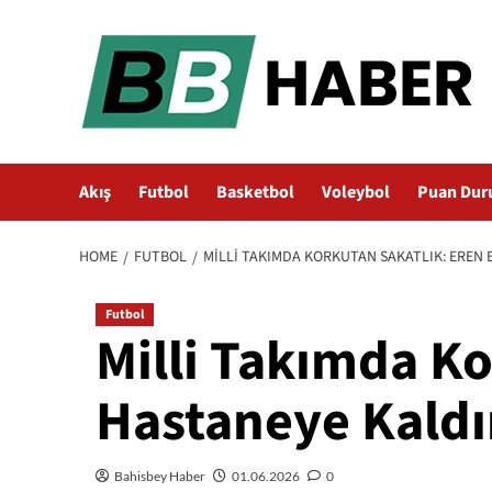
Skip
to
content
Akış
Futbol
Basketbol
Voleybol
Puan Dur
HOME
FUTBOL
MILLI TAKIMDA KORKUTAN SAKATLIK: EREN 
Futbol
Milli Takımda Ko
Hastaneye Kaldır
Bahisbey Haber
01.06.2026
0