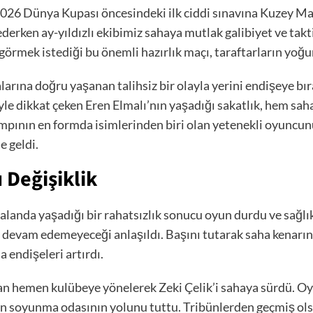
026 Dünya Kupası öncesindeki ilk ciddi sınavına Kuzey Mak
derken ay-yıldızlı ekibimiz sahaya mutlak galibiyet ve takt
mek istediği bu önemli hazırlık maçı, taraftarların yoğun 
alarına doğru yaşanan talihsiz bir olayla yerini endişeye b
yle dikkat çeken Eren Elmalı’nın yaşadığı sakatlık, hem sa
kampının en formda isimlerinden biri olan yetenekli oyunc
 geldi.
 Değişiklik
landa yaşadığı bir rahatsızlık sonucu oyun durdu ve sağlık 
 devam edemeyeceği anlaşıldı. Başını tutarak saha kenarın
 endişeleri artırdı.
dan hemen kulübeye yönelerek Zeki Çelik’i sahaya sürdü. O
n soyunma odasının yolunu tuttu. Tribünlerden geçmiş olsu