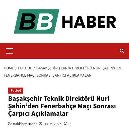
Skip
to
content
Primary
Menu
HOME
FUTBOL
BAŞAKŞEHIR TEKNIK DIREKTÖRÜ NURI ŞAHIN’DEN
FENERBAHÇE MAÇI SONRASI ÇARPICI AÇIKLAMALAR
Futbol
Başakşehir Teknik Direktörü Nuri
Şahin’den Fenerbahçe Maçı Sonrası
Çarpıcı Açıklamalar
Bahisbey Haber
03.05.2026
0