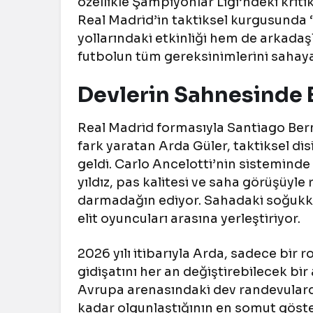
özellikle Şampiyonlar Ligi’ndeki kriti
Real Madrid’in taktiksel kurgusunda “
yollarındaki etkinliği hem de arkadaş
futbolun tüm gereksinimlerini sahaya
Devlerin Sahnesinde Bi
Real Madrid formasıyla Santiago Ber
fark yaratan Arda Güler, taktiksel dis
geldi. Carlo Ancelotti’nin sistemind
yıldız, pas kalitesi ve saha görüşüyle
darmadağın ediyor. Sahadaki soğukkan
elit oyuncuları arasına yerleştiriyor.
2026 yılı itibarıyla Arda, sadece bir
gidişatını her an değiştirebilecek bir
Avrupa arenasındaki dev randevulard
kadar olgunlaştığının en somut göste