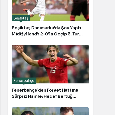
Beşiktaş
Beşiktaş Danimarka’da Şov Yaptı:
Midtjylland’ı 2-0’la Geçip 3. Tura
Uçtu
Fenerbahçe
Fenerbahçe’den Forvet Hattına
Sürpriz Hamle: Hedef Bertuğ
Yıldırım