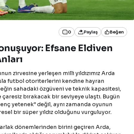
0
Paylaş
Beğen
onuşuyor: Efsane Eldiven
nları
un zirvesine yerleşen milli yıldızımız Arda
sla futbol otoriterlerini kendine hayran
ğin sahadaki özgüveni ve teknik kapasitesi,
e çaresiz bırakacak bir seviyeye ulaştı. Bugün
“genç yetenek” değil, aynı zamanda oyunun
resel bir süper yıldız olduğunu vurguluyor.
parlak dönemlerinden birini geçiren Arda,