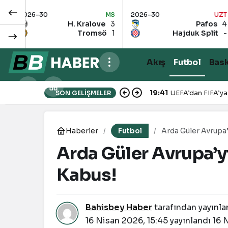
MS
2026-30
UZT
2026-30
H. Kralove
3
Pafos
4
Tromsö
1
Hajduk Split
-
Akış
Futbol
Bas
19:41
UEFA’dan FIFA’ya
SON GELIŞMELER
Haberler
Futbol
Arda Güler Avrupa
Arda Güler Avrupa’y
Kabus!
Bahisbey Haber
tarafından yayınla
16 Nisan 2026, 15:45
yayınlandı
16 