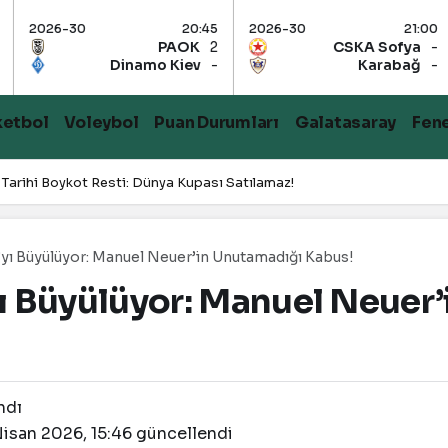
20:45
2026-30
21:00
2026-30
PAOK
2
CSKA Sofya
-
Dinamo Kiev
-
Karabağ
-
ketbol
Voleybol
Puan Durumları
Galatasaray
Fen
 Tarihi Boykot Resti: Dünya Kupası Satılamaz!
’yı Büyülüyor: Manuel Neuer’in Unutamadığı Kabus!
ı Büyülüyor: Manuel Neuer
ndı
Nisan 2026, 15:46
güncellendi