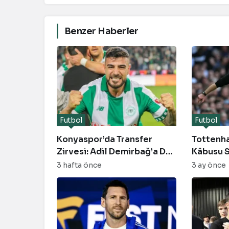
Benzer Haberler
Futbol
Futbol
Konyaspor’da Transfer
Tottenha
Zirvesi: Adil Demirbağ’a Dev
Kâbusu S
Talipler ve Yeni Sezon
United i
3 hafta önce
3 ay önce
Planları
Paylaşıl