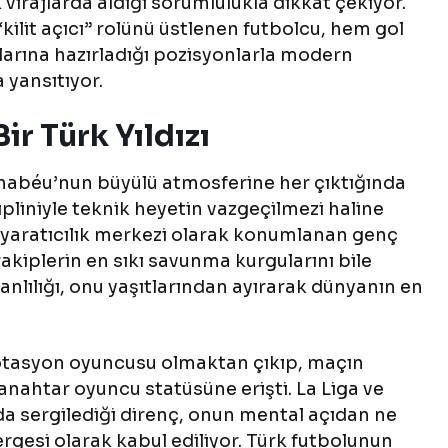
k virajlarda aldığı sorumlulukla dikkat çekiyor.
kilit açıcı” rolünü üstlenen futbolcu, hem gol
larına hazırladığı pozisyonlarla modern
 yansıtıyor.
r Türk Yıldızı
nabéu’nun büyülü atmosferine her çıktığında
ipliniyle teknik heyetin vazgeçilmezi haline
e yaratıcılık merkezi olarak konumlanan genç
 rakiplerin en sıkı savunma kurgularını bile
lılığı, onu yaşıtlarından ayırarak dünyanın en
 rotasyon oyuncusu olmaktan çıkıp, maçın
 anahtar oyuncu statüsüne erişti. La Liga ve
a sergilediği direnç, onun mental açıdan ne
rgesi olarak kabul ediliyor. Türk futbolunun