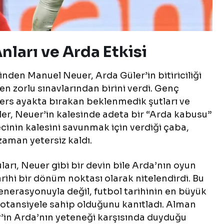
nları ve Arda Etkisi
nden Manuel Neuer, Arda Güler’in bitiriciliği
en zorlu sınavlarından birini verdi. Genç
 ters ayakta bırakan beklenmedik şutları ve
ler, Neuer’in kalesinde adeta bir “Arda kabusu”
inin kalesini savunmak için verdiği çaba,
zaman yetersiz kaldı.
arı, Neuer gibi bir devin bile Arda’nın oyun
arihi bir dönüm noktası olarak nitelendirdi. Bu
nerasyonuyla değil, futbol tarihinin en büyük
 potansiyele sahip olduğunu kanıtladı. Alman
’in Arda’nın yeteneği karşısında duyduğu