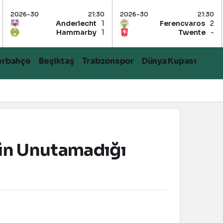
21:30
2026-30
21:30
2026-30
Anderlecht
1
Ferencvaros
2
Hammarby
1
Twente
-
erbahçe
Beşiktaş
Trabzonspor
Dünya Kupası
’in Unutamadığı