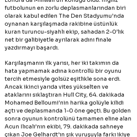
futbolunun en zorlu deplasmanlarından biri
olarak kabul edilen The Den Stadyumu’nda
oynanan karşılaşmada rakibine üstünlük
kuran turuncu-siyahlı ekip, sahadan 2-0’lık
net bir galibiyetle ayrılarak adını finale
yazdırmayı başardı.
Karşılaşmanın ilk yarısı, her iki takımın da
hata yapmamak adına kontrollü bir oyunu
tercih etmesiyle golsüz eşitlikle sona erdi.
Ancak ikinci yarıda vites yükselten ve
ataklarını sıklaştıran Hull City, 64. dakikada
Mohamed Belloumi’nin harika golüyle kilidi
açtı ve deplasmanda 1-0 öne geçti. Bu golden
sonra oyunun kontrolünü tamamen eline alan
Acun Ilıcalı’nın ekibi, 79. dakikada sahneye
çıkan Joe Gelhardt’ın şık vuruşuyla farkı ikiye