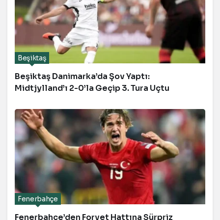
Beşiktaş
Beşiktaş Danimarka’da Şov Yaptı:
Midtjylland’ı 2-0’la Geçip 3. Tura Uçtu
Fenerbahçe
Fenerbahçe’den Forvet Hattına Sürpriz