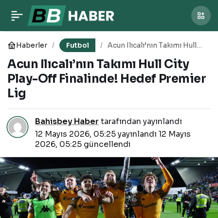
Bodrum FK Play-Off’ta
0
Paylaş
Avantajı Kaptı: Sefer
Haberler
Futbol
Acun Ilıcalı’nın Takımı Hull
City Play-Off Finalinde!
Acun Ilıcalı’nın Takımı Hull City
Hedef Premier Lig
Yılmaz’dan İddialı
Play-Off Finalinde! Hedef Premier
Lig
Açıklamalar
Bahisbey Haber
tarafından yayınlandı
12 Mayıs 2026, 05:25
yayınlandı
12 Mayıs
2026, 05:25
güncellendi