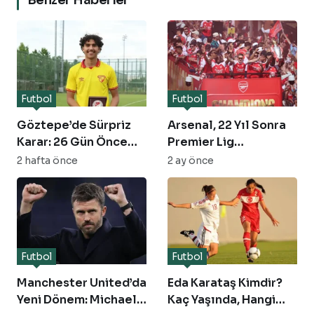
Futbol
Futbol
Göztepe’de Sürpriz
Arsenal, 22 Yıl Sonra
Karar: 26 Gün Önce
Premier Lig
Alınan Bouajila
Şampiyonluğunu
2 hafta önce
2 ay önce
Muğlaspor’a Kiralandı
Londra Sokaklarında
Kutladı!
Futbol
Futbol
Manchester United’da
Eda Karataş Kimdir?
Yeni Dönem: Michael
Kaç Yaşında, Hangi