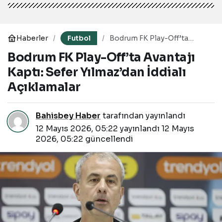
Haberler
Futbol
Bodrum FK Play-Off’ta
Avantajı Kaptı: Sefer
Bodrum FK Play-Off’ta Avantajı
Yılmaz’dan İddialı
Açıklamalar
Kaptı: Sefer Yılmaz’dan İddialı
Açıklamalar
Bahisbey Haber
tarafından yayınlandı
12 Mayıs 2026, 05:22
yayınlandı
12 Mayıs
2026, 05:22
güncellendi