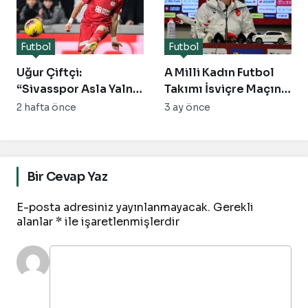
Futbol
Futbol
Uğur Çiftçi:
A Milli Kadın Futbol
“Sivasspor Asla Yalnız
Takımı İsviçre Maçına
Kalmaz, Yeni Sezona
Hazır
2 hafta önce
3 ay önce
İddialı Geliyoruz!”
Bir Cevap Yaz
E-posta adresiniz yayınlanmayacak.
Gerekli
alanlar
*
ile işaretlenmişlerdir