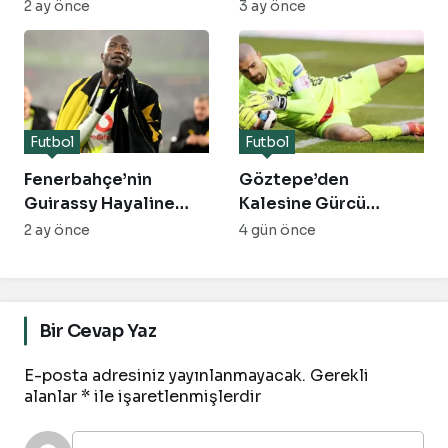
Carrick ile İki Yıllık
Takımda ve Maaşı Ne
2 ay önce
3 ay önce
Resmi Sözleşme
Kadar?
Futbol
Futbol
Fenerbahçe’nin
Göztepe’den
Guirassy Hayaline
Kalesine Gürcü
Dortmund Engeli:
Duvarı: Luka
2 ay önce
4 gün önce
Transferde 40 Milyon
Gugeshashvili
Euro Şartı!
Geliyor!
Bir Cevap Yaz
E-posta adresiniz yayınlanmayacak.
Gerekli
alanlar
*
ile işaretlenmişlerdir