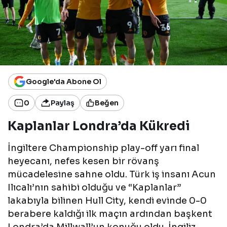
Google'da Abone Ol
0
Paylaş
Beğen
Kaplanlar Londra’da Kükredi
İngiltere Championship play-off yarı final
heyecanı, nefes kesen bir rövanş
mücadelesine sahne oldu. Türk iş insanı Acun
Ilıcalı’nın sahibi olduğu ve “Kaplanlar”
lakabıyla bilinen Hull City, kendi evinde 0-0
berabere kaldığı ilk maçın ardından başkent
Londra’da Millwall’un konuğu oldu. İngiliz