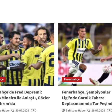
hçe
Fenerbahçe
ahçe’de Fred Depremi:
Fenerbahçe, Şampiyonlar
 Mineiro ile Anlaştı, Gözler
Ligi’nde Gornik Zabrze
ldırım’da
Deplasmanında Tur Peşin
y Haber
30.07.2026
0
Bahisbey Haber
29.07.2026