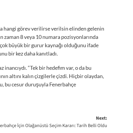
angi görev verilirse verilsin elinden gelenin
man zaman 8 veya 10 numara pozisyonlarında
n çok büyük bir gurur kaynağı olduğunu ifade
nu bir kez daha kanıtladı.
 inancıydı. “Tek bir hedefim var, o da bu
 altını kalın çizgilerle çizdi. Hiçbir olaydan,
cu, bu cesur duruşuyla Fenerbahçe
Next:
rbahçe İçin Olağanüstü Seçim Kararı: Tarih Belli Oldu