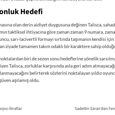
onluk Hedefi
na olan derin aidiyet duygusuna değinen Talisca, sahada h
akımın taktiksel ihtiyacına göre zaman zaman 9 numara, za
cu, sarı-lacivertli formayı sırtında taşımanın kendisi içi
dan ziyade tamamen takım odaklı bir karaktere sahip olduğu
ktalardan biri de sezon sonu hedeflerine yönelik sarsılmaz
 Talisca, zorluklar karşısında asla geri adım atmayacağının
klanmayacağını belirterek sözlerini noktalayan yıldız oyun
 güven aşılamış oldu.
ıcı İtiraflar
Sadettin Saran’dan Fene