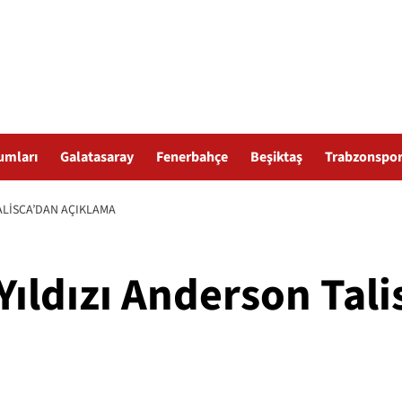
umları
Galatasaray
Fenerbahçe
Beşiktaş
Trabzonspo
ALISCA’DAN AÇIKLAMA
ıldızı Anderson Tali