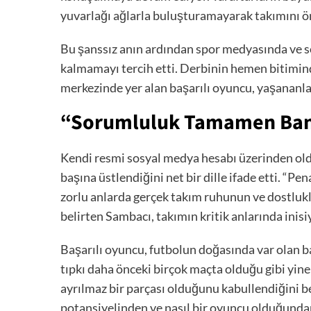
yuvarlağı ağlarla buluşturamayarak takımını ön
Bu şanssız anın ardından spor medyasında ve sosy
kalmamayı tercih etti. Derbinin hemen bitimind
merkezinde yer alan başarılı oyuncu, yaşananl
“Sorumluluk Tamamen Ban
Kendi resmi sosyal medya hesabı üzerinden old
başına üstlendiğini net bir dille ifade etti. “P
zorlu anlarda gerçek takım ruhunun ve dostlukl
belirten Sambacı, takımın kritik anlarında inis
Başarılı oyuncu, futbolun doğasında var olan ba
tıpkı daha önceki birçok maçta olduğu gibi yin
ayrılmaz bir parçası olduğunu kabullendiğini be
potansiyelinden ve nasıl bir oyuncu olduğunda