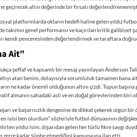
e geçirecek altın değerinde bir fırsatı değerlendirememişt
al platformlarda okların hedefi haline gelen yıldız futbolc
e takımın genel performansı ve kaçırılan kritik galibiyet 
arı kendi penceresinden değerlendirmek ve taraftara doğru
a Ait”
ukça şeffaf ve kapsamlı bir mesaj yayınlayan Anderson Tal
enaltıyı atan benim, dolayısıyla sorumluluk tamamen bana ait
arın ne kadar önemli olduğunun altını çizdi. Topun başına
iyatif almanın sahadaki asli ve en doğal görevlerinden biri 
şarı ve başarısızlık dengesine de dikkat çekerek olgun bir ö
e en iyisi ben olurdum” sözleriyle futbol dünyasının değiş
lirten yıldız isim, dışarıdan gelen her türlü fikre saygı du
n zerre kadar şüphe etmediğini kamuoyuna ilan etti.