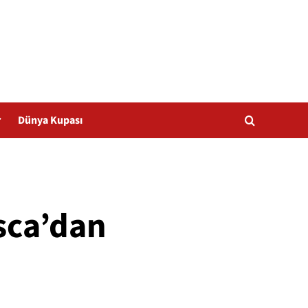
r
Dünya Kupası
sca’dan