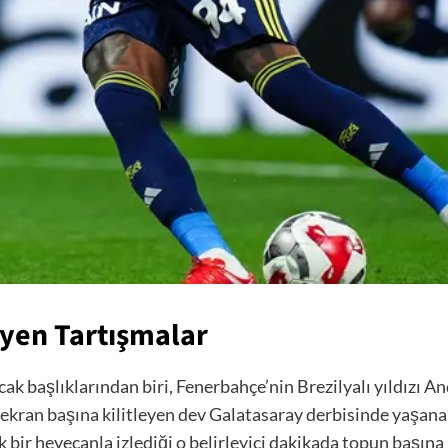
üyen Tartışmalar
ak başlıklarından biri, Fenerbahçe’nin Brezilyalı yıldızı 
 ekran başına kilitleyen dev Galatasaray derbisinde yaşana
bir heyecanla izlediği o belirleyici dakikada topun başın