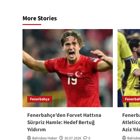
More Stories
Fenerbahçe
Fenerba
Fenerbahçe’den Forvet Hattına
Fenerb
Sürpriz Hamle: Hedef Bertuğ
Atletico
Yıldırım
Aziz Yı
Bahisbey Haber
30.07.2026
0
Bahisbe