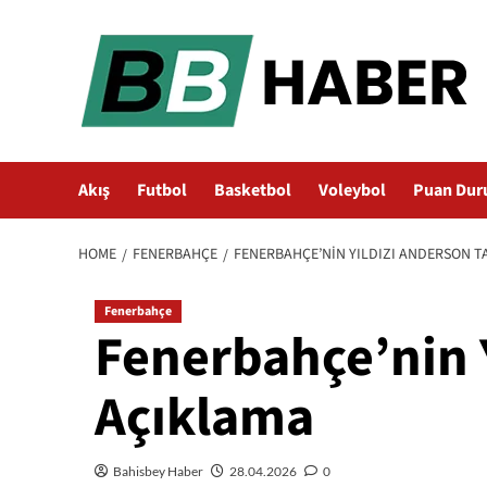
Skip
to
content
Akış
Futbol
Basketbol
Voleybol
Puan Dur
HOME
FENERBAHÇE
FENERBAHÇE’NIN YILDIZI ANDERSON T
Fenerbahçe
Fenerbahçe’nin Y
Açıklama
Bahisbey Haber
28.04.2026
0