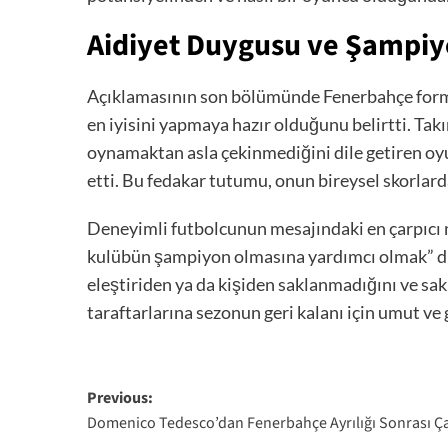
Aidiyet Duygusu ve Şampiy
Açıklamasının son bölümünde Fenerbahçe forması
en iyisini yapmaya hazır olduğunu belirtti. T
oynamaktan asla çekinmediğini dile getiren oyun
etti. Bu fedakar tutumu, onun bireysel skorlar
Deneyimli futbolcunun mesajındaki en çarpıcı no
kulübün şampiyon olmasına yardımcı olmak” diyen
eleştiriden ya da kişiden saklanmadığını ve sa
taraftarlarına sezonun geri kalanı için umut ve
Post
Previous:
Domenico Tedesco’dan Fenerbahçe Ayrılığı Sonrası Çarp
navigation