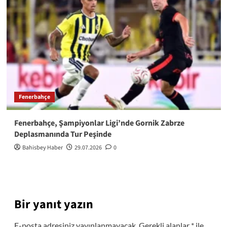
Fenerbahçe
Fenerbahçe, Şampiyonlar Ligi’nde Gornik Zabrze
Deplasmanında Tur Peşinde
Bahisbey Haber
29.07.2026
0
Bir yanıt yazın
E-posta adresiniz yayınlanmayacak.
Gerekli alanlar
*
ile