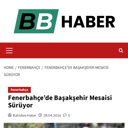
Skip
to
content
Primary
Menu
HOME
FENERBAHÇE
FENERBAHÇE’DE BAŞAKŞEHIR MESAISI
SÜRÜYOR
Fenerbahçe
Fenerbahçe’de Başakşehir Mesaisi
Sürüyor
Bahisbey Haber
28.04.2026
0