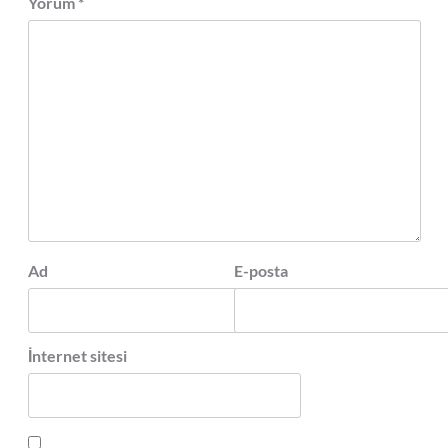
Yorum
*
Ad
E-posta
İnternet sitesi