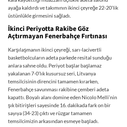
ayağa kaldırdı ve takımının ikinci çeyreğe 22-20’lik
üstünlükle girmesini sağladı.
İkinci Periyotta Rakibe Göz
Açtırmayan Fenerbahçe Fırtınası
Karşılaşmanın ikinci çeyreği, sarı-lacivertli
basketbolcuların adeta parkede resital sunduğu
anlara sahne oldu. Periyot başlar başlamaz
yakalanan 7-0’lık kusursuz seri, Litvanya
temsilcisinin direncini tamamen kırarken,
Fenerbahçe savunması rakibine çemberi adeta
kapattı. Boyalı alanı domine eden Nicolo Melli’nin
şık bitirişleri sayesinde 16. dakikada fark on bir
sayıya (34-23) çıktı ve rüzgar tamamen
temsilcimizin arkasından esmeye başladı.