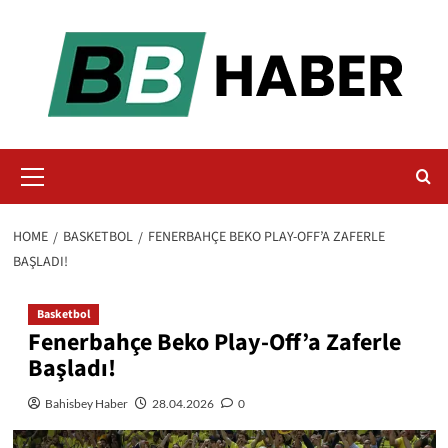
Skip
to
content
Primary
Menu
HOME
BASKETBOL
FENERBAHÇE BEKO PLAY-OFF’A ZAFERLE
BAŞLADI!
Basketbol
Fenerbahçe Beko Play-Off’a Zaferle
Başladı!
Bahisbey Haber
28.04.2026
0