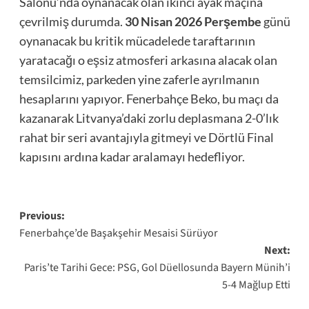
Salonu’nda oynanacak olan ikinci ayak maçına
çevrilmiş durumda.
30 Nisan 2026 Perşembe
günü
oynanacak bu kritik mücadelede taraftarının
yaratacağı o eşsiz atmosferi arkasına alacak olan
temsilcimiz, parkeden yine zaferle ayrılmanın
hesaplarını yapıyor. Fenerbahçe Beko, bu maçı da
kazanarak Litvanya’daki zorlu deplasmana 2-0’lık
rahat bir seri avantajıyla gitmeyi ve Dörtlü Final
kapısını ardına kadar aralamayı hedefliyor.
Post
Previous:
Fenerbahçe’de Başakşehir Mesaisi Sürüyor
navigation
Next:
Paris’te Tarihi Gece: PSG, Gol Düellosunda Bayern Münih’i
5-4 Mağlup Etti