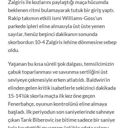
Zalgiris ile kozlarını paylaştığı maça hücumda
beklenen ritmi bulamayarak tutuk bir giriş yaptı.
Rakip takımın etkili ismi Williams-Goss’un
parkede ipleri eline almasıyla üst üste yenen
sayılar, henüz beşinci dakikanın sonunda
skorbordun 10-4 Zalgiris lehine dönmesine sebep
oldu.
Yaşanan bu kısa süreli şok dalgası, temsilcimizin
çabuk toparlanması ve savunma sertliğini üst
seviyeye çekmesiyle erken atlatıldı. Baldwin’in
elinden gelen kritik isabetlerle sekizinci dakikada
15-14’lük skorla maçta ilk kez öne geçen
Fenerbahçe, oyunun kontrolünü eline almaya
başladı. İlk periyodun son saniyelerinde sahneye
çıkan Tarık Biberovic ise bitime sadece bir saniye
kala kaydettiği muazzam üçlükle adeta salonu