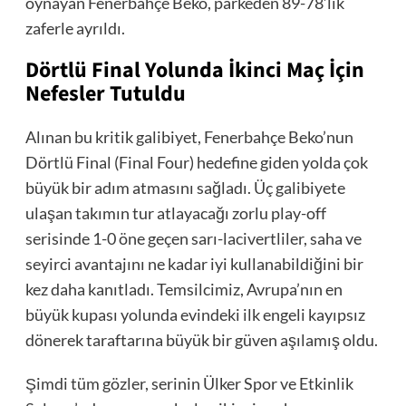
oynayan Fenerbahçe Beko, parkeden 89-78’lik
zaferle ayrıldı.
Dörtlü Final Yolunda İkinci Maç İçin
Nefesler Tutuldu
Alınan bu kritik galibiyet, Fenerbahçe Beko’nun
Dörtlü Final (Final Four) hedefine giden yolda çok
büyük bir adım atmasını sağladı. Üç galibiyete
ulaşan takımın tur atlayacağı zorlu play-off
serisinde 1-0 öne geçen sarı-lacivertliler, saha ve
seyirci avantajını ne kadar iyi kullanabildiğini bir
kez daha kanıtladı. Temsilcimiz, Avrupa’nın en
büyük kupası yolunda evindeki ilk engeli kayıpsız
dönerek taraftarına büyük bir güven aşılamış oldu.
Şimdi tüm gözler, serinin Ülker Spor ve Etkinlik