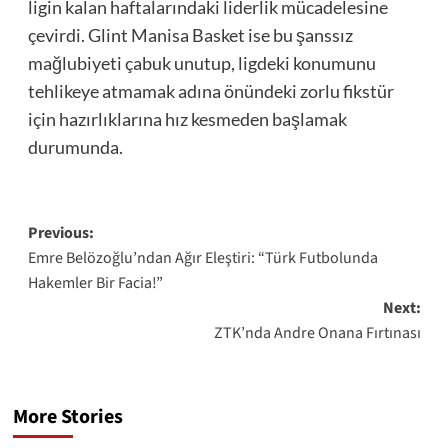
ligin kalan haftalarındaki liderlik mücadelesine
çevirdi. Glint Manisa Basket ise bu şanssız
mağlubiyeti çabuk unutup, ligdeki konumunu
tehlikeye atmamak adına önündeki zorlu fikstür
için hazırlıklarına hız kesmeden başlamak
durumunda.
Post
Previous:
Emre Belözoğlu’ndan Ağır Eleştiri: “Türk Futbolunda
navigation
Hakemler Bir Facia!”
Next:
ZTK’nda Andre Onana Fırtınası
More Stories