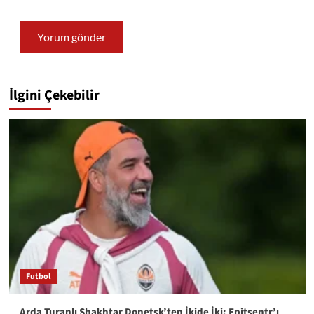
İlgini Çekebilir
Futbol
Arda Turanlı Shakhtar Donetsk’ten İkide İki: Epitsentr’ı