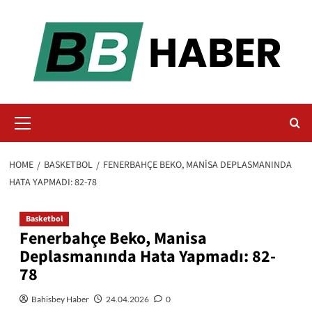
Skip
to
content
Primary
Menu
HOME
BASKETBOL
FENERBAHÇE BEKO, MANISA DEPLASMANINDA
HATA YAPMADI: 82-78
Basketbol
Fenerbahçe Beko, Manisa
Deplasmanında Hata Yapmadı: 82-
78
Bahisbey Haber
24.04.2026
0