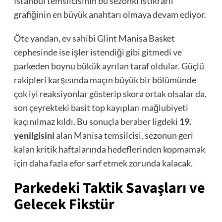
İstanbul temsilcisinin bu sezonki istikrarlı
grafiğinin en büyük anahtarı olmaya devam ediyor.
Öte yandan, ev sahibi Glint Manisa Basket
cephesinde ise işler istendiği gibi gitmedi ve
parkeden boynu bükük ayrılan taraf oldular. Güçlü
rakipleri karşısında maçın büyük bir bölümünde
çok iyi reaksiyonlar gösterip skora ortak olsalar da,
son çeyrekteki basit top kayıpları mağlubiyeti
kaçınılmaz kıldı. Bu sonuçla beraber ligdeki
19.
yenilgisini
alan Manisa temsilcisi, sezonun geri
kalan kritik haftalarında hedeflerinden kopmamak
için daha fazla efor sarf etmek zorunda kalacak.
Parkedeki Taktik Savaşları ve
Gelecek Fikstür