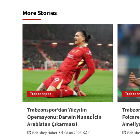
More Stories
Trabzonspor
Trabzon
Trabzonspor’dan Yüzyılın
Trabzon
Operasyonu: Darwin Nunez İçin
Folcare
Arabistan Çıkarması!
Ameliy
Bahisbey Haber
08.08.2026
0
Bahisbe