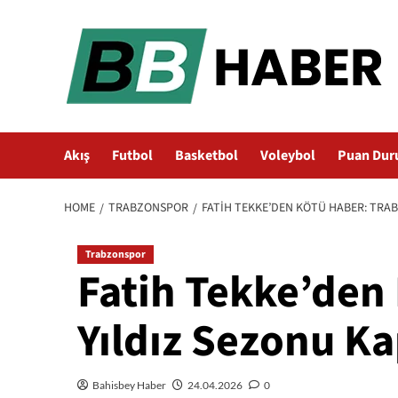
Skip
to
content
Akış
Futbol
Basketbol
Voleybol
Puan Dur
HOME
TRABZONSPOR
FATIH TEKKE’DEN KÖTÜ HABER: TRAB
Trabzonspor
Fatih Tekke’den
Yıldız Sezonu Ka
Bahisbey Haber
24.04.2026
0