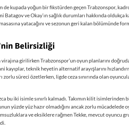
 de kupada yoğun bir fikstürden geçen Trabzonspor, kadro 
smi Batagov ve Okay’ın sağlık durumları hakkında oldukça k
masasına yatacağını ve sezonun geri kalan bölümünde formal
in Belirsizliği
virajına girilirken Trabzonspor’un oyun planlarını doğruda
kayıplar, teknik heyetin alternatif arayışlarını hızlandır
ı zorlu süreci özetlerken, ligde ceza sınırında olan oyuncul
ca bu iki isimle sınırlı kalmadı. Takımın kilit isimlerinden
yuncunun yüzde yüz hazır olmadığını ancak zorlu mücadelede 
umsuzluklara ve eksiklere rağmen Tekke, mevcut oyuncu grub
di.