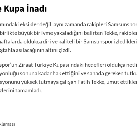
e Kupa İnadı
ımındaki eksikler değil, aynı zamanda rakipleri Samsunspo
birlikte büyük bir ivme yakaladığını belirten Tekke, rakipl
ftalarda oldukça diri ve kaliteli bir Samsunspor izlediklerin
tahla asılacağının altını çizdi.
r’un Ziraat Türkiye Kupası’ndaki hedefleri oldukça netliğ
nluğu sonuna kadar hak ettiğini ve sahada gereken tutkuyu
yonunu yüksek tutmaya çalışan Fatih Tekke, umut ettikleri 
özlerini tamamladı.
klaması