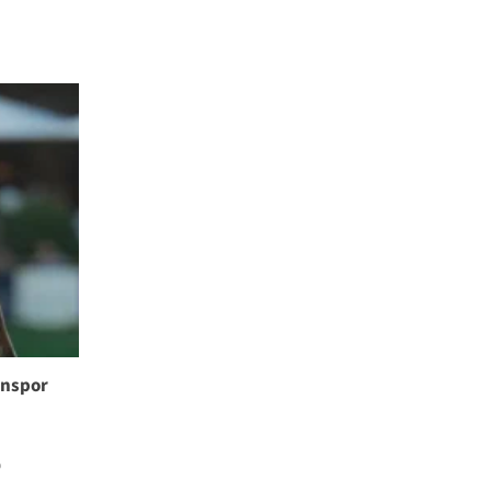
onspor
0