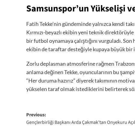
Samsunspor’un Yükselişi v
Fatih Tekke’nin gündeminde yalnızca kendi tak
Kırmızı-beyazlı ekibin yeni teknik direktörüyle 
bir futbol oynamaya çalıştığını vurguladı. Son ha
ekibin de taraftar desteğiyle kupaya büyük bir iş
Zorlu deplasman atmosferine rağmen Trabzonspo
anlama değinen Tekke, oyuncularının bu şampiyo
“Her duruma hazırız” diyerek takımının motivas
yükselen taraf olmak istediklerini belirterek s
Post
Previous:
Gençlerbirliği Başkanı Arda Çakmak’tan Onyekuru Açı
navigation