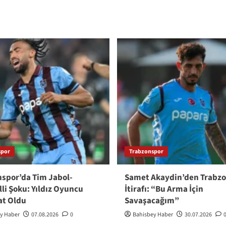
spor
Trabzonspor
spor’da Tim Jabol-
Samet Akaydin’den Trabz
lli Şoku: Yıldız Oyuncu
İtirafı: “Bu Arma İçin
at Oldu
Savaşacağım”
y Haber
07.08.2026
0
Bahisbey Haber
30.07.2026