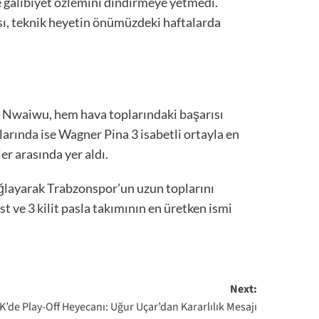
e galibiyet özlemini dindirmeye yetmedi.
sı, teknik heyetin önümüzdeki haftalarda
e Nwaiwu, hem hava toplarındaki başarısı
larında ise Wagner Pina 3 isabetli ortayla en
er arasında yer aldı.
ğlayarak Trabzonspor’un uzun toplarını
t ve 3 kilit pasla takımının en üretken ismi
Next:
’de Play-Off Heyecanı: Uğur Uçar’dan Kararlılık Mesajı