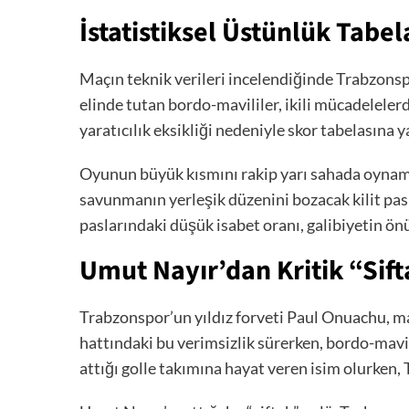
İstatistiksel Üstünlük Tabe
Maçın teknik verileri incelendiğinde Trabzons
elinde tutan bordo-mavililer, ikili mücadelelerd
yaratıcılık eksikliği nedeniyle skor tabelasına 
Oyunun büyük kısmını rakip yarı sahada oynama
savunmanın yerleşik düzenini bozacak kilit pasl
paslarındaki düşük isabet oranı, galibiyetin ön
Umut Nayır’dan Kritik “Sif
Trabzonspor’un yıldız forveti Paul Onuachu, m
hattındaki bu verimsizlik sürerken, bordo-mavi
attığı golle takımına hayat veren isim olurken, 