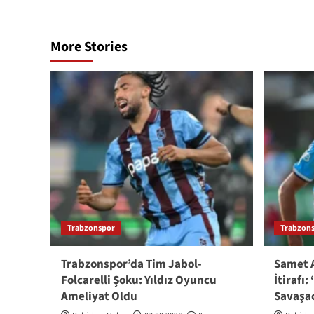
More Stories
Trabzonspor
Trabzon
Trabzonspor’da Tim Jabol-
Samet 
Folcarelli Şoku: Yıldız Oyuncu
İtirafı:
Ameliyat Oldu
Savaşa