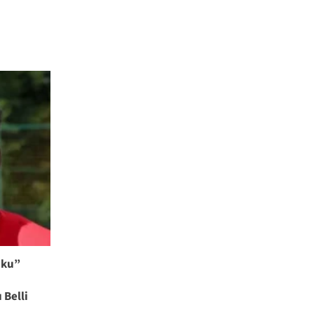
aku”
 Belli