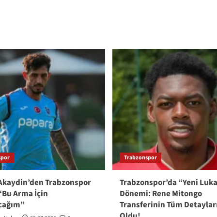
spor
Trabzonspor
Akaydin’den Trabzonspor
Trabzonspor’da “Yeni Luk
 “Bu Arma İçin
Dönemi: Rene Mitongo
cağım”
Transferinin Tüm Detayları
Oldu!