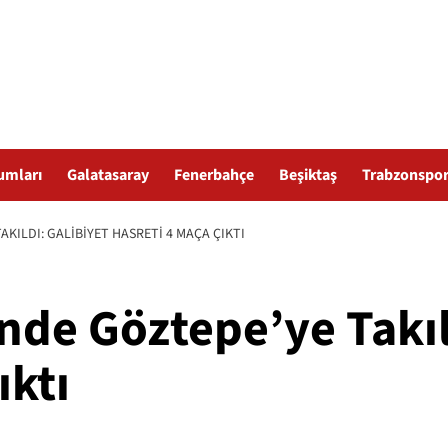
umları
Galatasaray
Fenerbahçe
Beşiktaş
Trabzonspo
KILDI: GALIBIYET HASRETI 4 MAÇA ÇIKTI
de Göztepe’ye Takıl
ıktı