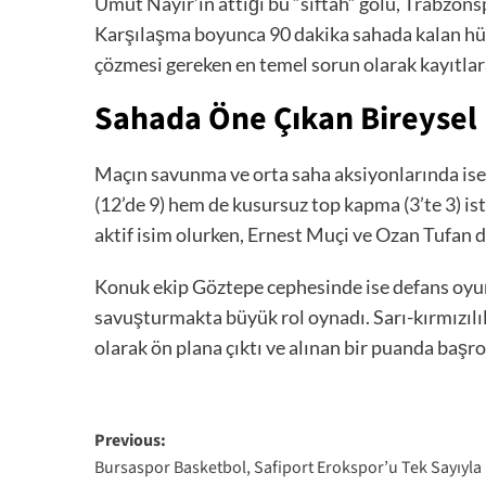
Umut Nayır’ın attığı bu “siftah” golü, Trabzon
Karşılaşma boyunca 90 dakika sahada kalan hüc
çözmesi gereken en temel sorun olarak kayıtlara
Sahada Öne Çıkan Bireysel
Maçın savunma ve orta saha aksiyonlarında ise
(12’de 9) hem de kusursuz top kapma (3’te 3) is
aktif isim olurken, Ernest Muçi ve Ozan Tufan da 
Konuk ekip Göztepe cephesinde ise defans oyun
savuşturmakta büyük rol oynadı. Sarı-kırmızılıl
olarak ön plana çıktı ve alınan bir puanda başro
Post
Previous:
Bursaspor Basketbol, Safiport Erokspor’u Tek Sayıyla 
navigation