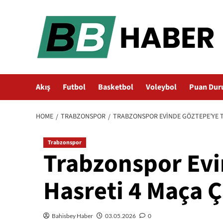
Skip
to
content
Akış
Futbol
Basketbol
Voleybol
Puan Dur
HOME
TRABZONSPOR
TRABZONSPOR EVINDE GÖZTEPE’YE TA
Trabzonspor
Trabzonspor Evin
Hasreti 4 Maça Ç
Bahisbey Haber
03.05.2026
0