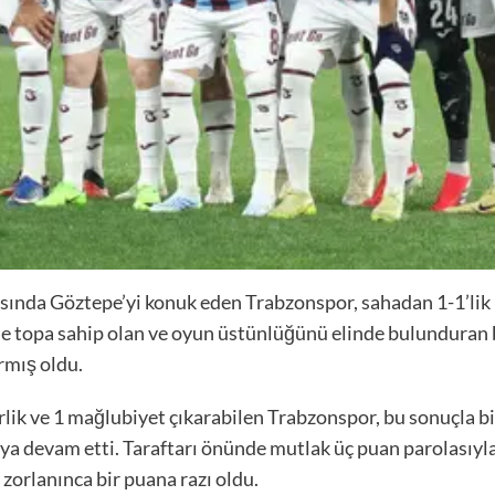
sında Göztepe’yi konuk eden Trabzonspor, sahadan 1-1’lik be
e topa sahip olan ve oyun üstünlüğünü elinde bulunduran 
rmış oldu.
lik ve 1 mağlubiyet çıkarabilen Trabzonspor, bu sonuçla b
ya devam etti. Taraftarı önünde mutlak üç puan parolasıyla
orlanınca bir puana razı oldu.