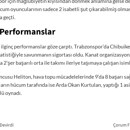
spor için mağlubiyetin kıyısından dönmek anlamına gelse d
um oyuncularının sadece 2 isabetli şut çıkarabilmiş olma
 geçti.
 Performanslar
 ilginç performanslar göze çarptı. Trabzonspor’da Chibuik
tatistiğiyle savunmanın sigortası oldu. Kanat organizasyon
2’şer başarılı orta ile takımı ileriye taşımaya çalışan isiml
cusu Heliton, hava topu mücadelelerinde 9’da 8 başarı sa
arın hücum tarafında ise Arda Okan Kurtulan, yaptığı 1 asis
lü oynadı.
Devirdi
Çorum FK