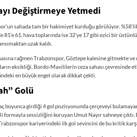
layı Değiştirmeye Yetmedi
por’un sahada tam bir hakimiyet kurduğu görülüyor. %58’l
e 81’e 61, hava toplarında ise 32’ye 17 gibi ezici bir üstün
yansımaktan uzak kaldı.
sına rağmen Trabzonspor, Göztepe kalesine gitmekte ve ne
arın eksikliği, Bordo-Mavililerin ceza sahası çevresinde etk
ündeki en büyük engel olarak dikkat çekti.
tah” Golü
aç boyunca girdiği 4 gol pozisyonunda çerçeveyi bulamayar
li formayla sessizliğini koruyan Umut Nayır sahneye çıktı
Trabzonspor kariyerindeki ilk gol sevincini de bu kritik ka