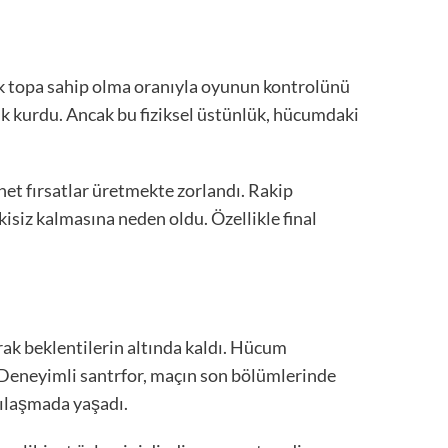
ik topa sahip olma oranıyla oyunun kontrolünü
lük kurdu. Ancak bu fiziksel üstünlük, hücumdaki
t fırsatlar üretmekte zorlandı. Rakip
isiz kalmasına neden oldu. Özellikle final
ak beklentilerin altında kaldı. Hücum
. Deneyimli santrfor, maçın son bölümlerinde
rşılaşmada yaşadı.