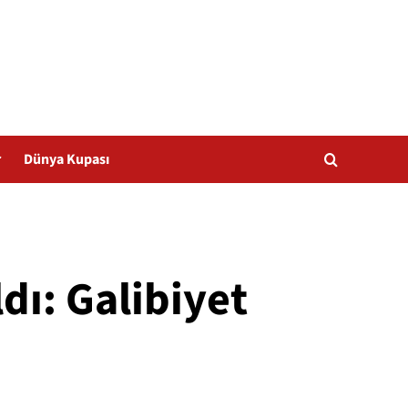
r
Dünya Kupası
dı: Galibiyet