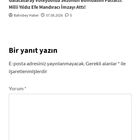
Galatasaray Voleybolda Sezonun Bombasını Patlattı:
Milli Yıldız Efe Mandıracı İmzayı Attı!
Bahisbey Haber
07.08.2026
0
Bir yanıt yazın
E-posta adresiniz yayınlanmayacak.
Gerekli alanlar
*
ile
işaretlenmişlerdir
Yorum
*