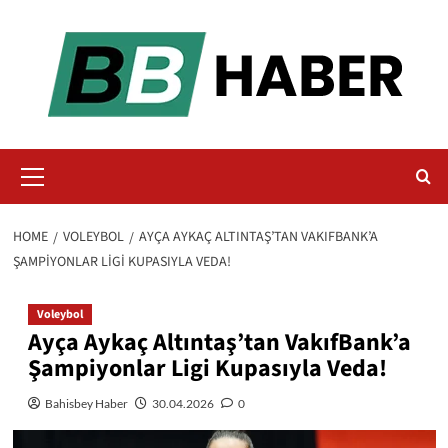
Skip
to
content
Primary
Menu
HOME
VOLEYBOL
AYÇA AYKAÇ ALTINTAŞ’TAN VAKIFBANK’A
ŞAMPIYONLAR LIGI KUPASIYLA VEDA!
Voleybol
Ayça Aykaç Altıntaş’tan VakıfBank’a
Şampiyonlar Ligi Kupasıyla Veda!
Bahisbey Haber
30.04.2026
0