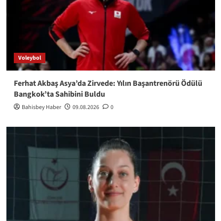
Voleybol
Ferhat Akbaş Asya’da Zirvede: Yılın Başantrenörü Ödülü
Bangkok’ta Sahibini Buldu
Bahisbey Haber
09.08.2026
0