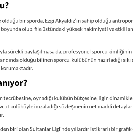
su?
tik olduğu bir sporda, Ezgi Akyaldız’ın sahip olduğu antrop
e boyunda olup, file üstündeki yüksek hakimiyeti ve etkili
la sürekli paylaşılmasa da, profesyonel sporcu kimliğinin 
 bandında olduğu bilinen sporcu, kulübünün hazırladığı sı
m korumaktadır.
anıyor?
 tecrübesine, oynadığı kulübün bütçesine, ligin dinamikle
evcut kulübüyle imzaladığı sözleşmenin net maddi detayları,
r.
n biri olan Sultanlar Ligi’nde yıllardır istikrarlı bir grafik