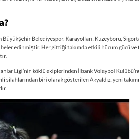
a?
n Büyükşehir Belediyespor, Karayolları, Kuzeyboru, Sigort
beler edinmiştir. Her gittiği takımda etkili hücum gücü ve
ır.
anlar Ligi’nin köklü ekiplerinden İlbank Voleybol Kulübü’n
silahlarından biri olarak gösterilen Akyaldız, yeni takımıyl
ır.