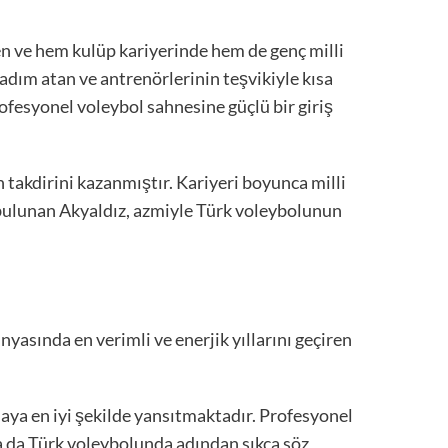
ken ve hem kulüp kariyerinde hem de genç milli
dım atan ve antrenörlerinin teşvikiyle kısa
ofesyonel voleybol sahnesine güçlü bir giriş
 takdirini kazanmıştır. Kariyeri boyunca milli
 bulunan Akyaldız, azmiyle Türk voleybolunun
yasında en verimli ve enerjik yıllarını geçiren
ya en iyi şekilde yansıtmaktadır. Profesyonel
a da Türk voleybolunda adından sıkça söz