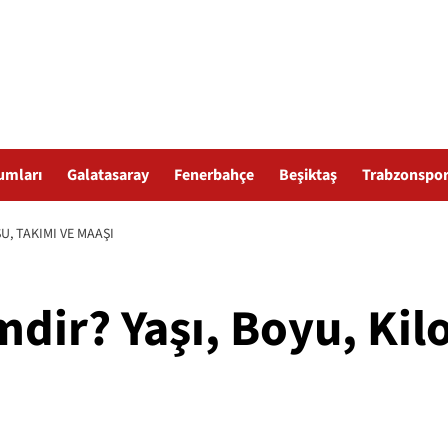
umları
Galatasaray
Fenerbahçe
Beşiktaş
Trabzonspo
U, TAKIMI VE MAAŞI
mdir? Yaşı, Boyu, Kil