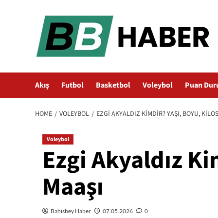
Skip
to
content
Akış
Futbol
Basketbol
Voleybol
Puan Dur
HOME
VOLEYBOL
EZGI AKYALDIZ KIMDIR? YAŞI, BOYU, KILOS
Voleybol
Ezgi Akyaldız Ki
Maaşı
Bahisbey Haber
07.05.2026
0