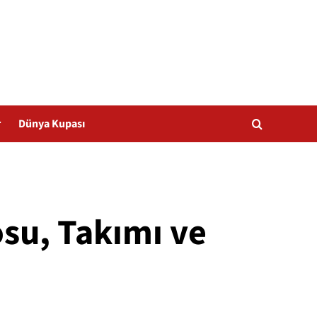
r
Dünya Kupası
osu, Takımı ve