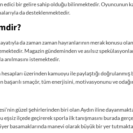
n edici bir gelire sahip olduğu bilinmektedir. Oyuncunun 
malarıyla da desteklenmektedir.
imdir?
l hayatıyla da zaman zaman hayranlarının merak konusu olan
emektedir. Magazin gündeminden ve asılsız spekülasyonlar
a anılmasını istemektedir.
 hesapları üzerinden kamuoyu ile paylaştığı doğrulanmış bi
 başarılı smaçör, tüm enerjisini, motivasyonunu ve odağı
esi’nin güzel şehirlerinden biri olan Aydın iline dayanmakta
bu eşsiz ilçede geçirerek sporla ilk tanışmasını burada gerç
iyer basamaklarında manevi olarak büyük bir yer tutmakta