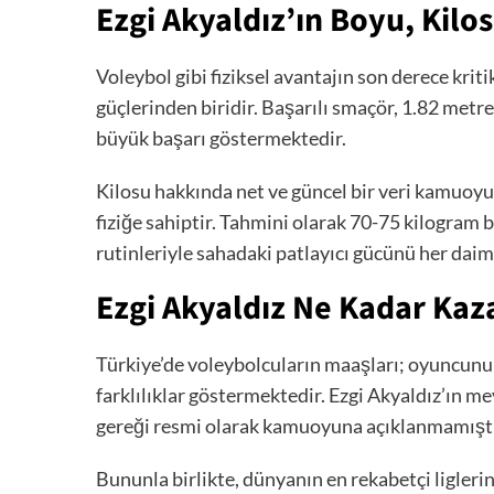
Ezgi Akyaldız’ın Boyu, Kilo
Voleybol gibi fiziksel avantajın son derece kri
güçlerinden biridir. Başarılı smaçör, 1.82 metr
büyük başarı göstermektedir.
Kilosu hakkında net ve güncel bir veri kamuoyuy
fiziğe sahiptir. Tahmini olarak 70-75 kilogram
rutinleriyle sahadaki patlayıcı gücünü her dai
Ezgi Akyaldız Ne Kadar Kaz
Türkiye’de voleybolcuların maaşları; oyuncunun
farklılıklar göstermektedir. Ezgi Akyaldız’ın m
gereği resmi olarak kamuoyuna açıklanmamıştı
Bununla birlikte, dünyanın en rekabetçi liglerinde