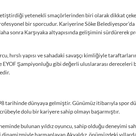
etiştirdiği yetenekli smaçörlerinden biri olarak dikkat çe
ofesyonel bir sporcudur. Kariyerine Söke Belediyespor’da a
daha sonra Karşıyaka altyapısında gelişimini sürdürerek pr
, hırslı yapısı ve sahadaki savaşçı kimliğiyle taraftarların
e EYOF Şampiyonluğu gibi değerli uluslararası dereceleri
edir.
8 tarihinde dünyaya gelmiştir. Günümüz itibarıyla spor dün
crübeyle dolu bir kariyere sahip olmayı başarmıştır.
neminde bulunan yıldız oyuncu, sahip olduğu deneyimi saha
ini dinamizmiyle harmanlayan Akyaldız, önümüzdeki yıllard