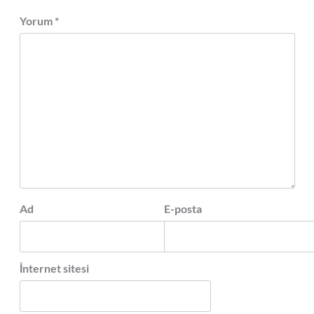
Yorum
*
Ad
E-posta
İnternet sitesi