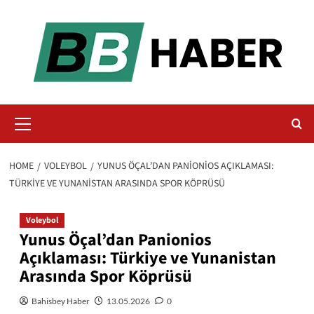
Skip
to
content
Primary
Menu
HOME
VOLEYBOL
YUNUS ÖÇAL’DAN PANIONIOS AÇIKLAMASI:
TÜRKIYE VE YUNANISTAN ARASINDA SPOR KÖPRÜSÜ
Voleybol
Yunus Öçal’dan Panionios
Açıklaması: Türkiye ve Yunanistan
Arasında Spor Köprüsü
Bahisbey Haber
13.05.2026
0