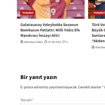
Voleybol
Voleybol
Galatasaray Voleybolda Sezonun
Türk Vo
Bombasını Patlattı: Milli Yıldız Efe
Büyük 
Mandıracı İmzayı Attı!
Santare
“Akdeni
Bahisbey Haber
07.08.2026
0
Bahisbe
Bir yanıt yazın
E-posta adresiniz yayınlanmayacak.
Gerekli alanlar
*
Yorum
*