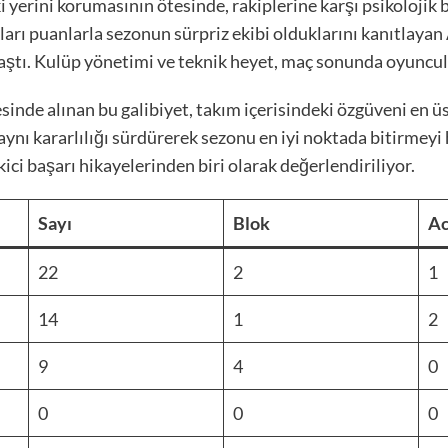
 yerini korumasının ötesinde, rakiplerine karşı psikolojik 
kları puanlarla sezonun sürpriz ekibi olduklarını kanıtlayan
aştı. Kulüp yönetimi ve teknik heyet, maç sonunda oyuncula
nde alınan bu galibiyet, takım içerisindeki özgüveni en üs
ynı kararlılığı sürdürerek sezonu en iyi noktada bitirmeyi 
ici başarı hikayelerinden biri olarak değerlendiriliyor.
Sayı
Blok
A
22
2
1
14
1
2
9
4
0
0
0
0