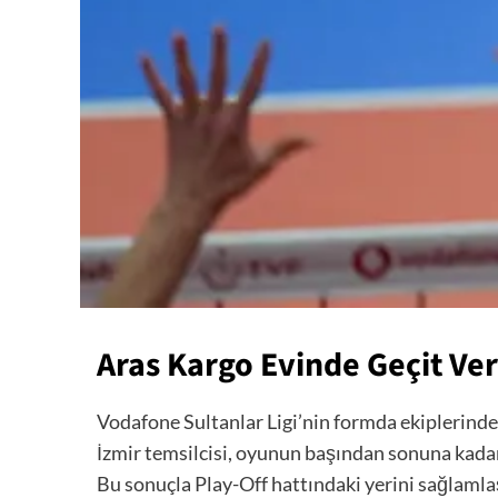
Aras Kargo Evinde Geçit Ve
Vodafone Sultanlar Ligi’nin formda ekiplerinden
İzmir temsilcisi, oyunun başından sonuna kadar
Bu sonuçla Play-Off hattındaki yerini sağlamlaşt