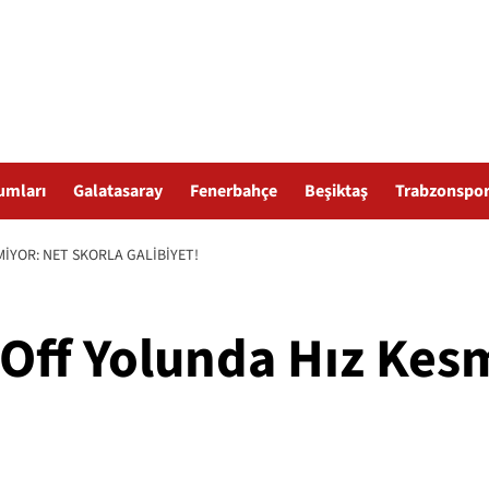
umları
Galatasaray
Fenerbahçe
Beşiktaş
Trabzonspo
IYOR: NET SKORLA GALIBIYET!
Off Yolunda Hız Kes