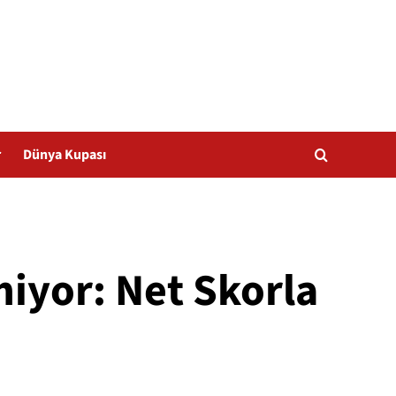
r
Dünya Kupası
miyor: Net Skorla