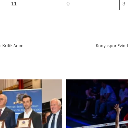
11
0
3
 Kritik Adım!
Konyaspor Evind