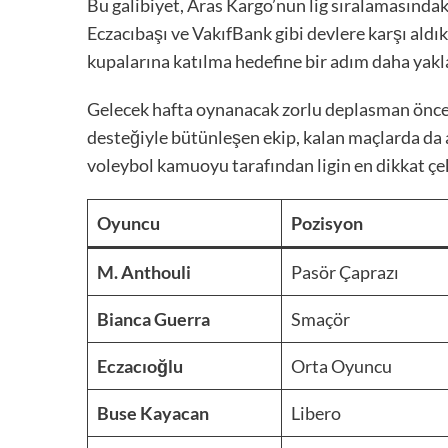
Bu galibiyet, Aras Kargo’nun lig sıralamasındaki
Eczacıbaşı ve VakıfBank gibi devlere karşı aldı
kupalarına katılma hedefine bir adım daha yakl
Gelecek hafta oynanacak zorlu deplasman öncesi
desteğiyle bütünleşen ekip, kalan maçlarda da a
voleybol kamuoyu tarafından ligin en dikkat çek
Oyuncu
Pozisyon
M. Anthouli
Pasör Çaprazı
Bianca Guerra
Smaçör
Eczacıoğlu
Orta Oyuncu
Buse Kayacan
Libero