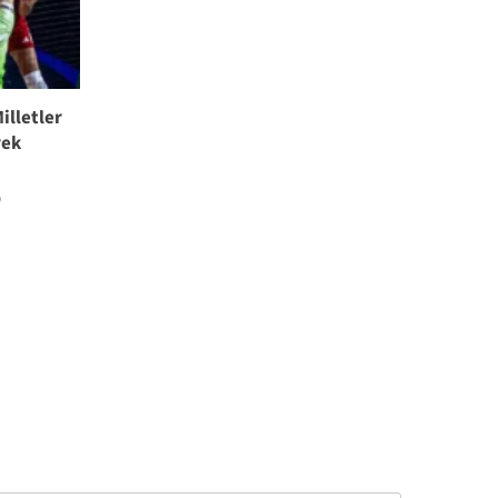
illetler
rek
0