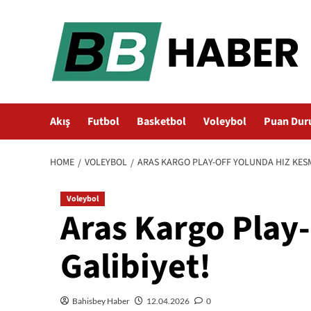
Skip
to
content
Akış
Futbol
Basketbol
Voleybol
Puan Dur
HOME
VOLEYBOL
ARAS KARGO PLAY-OFF YOLUNDA HIZ KESM
Voleybol
Aras Kargo Play-
Galibiyet!
Bahisbey Haber
12.04.2026
0