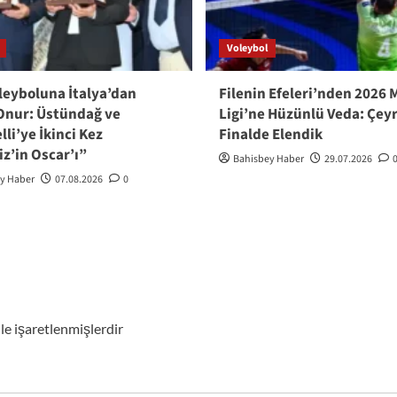
Voleybol
leyboluna İtalya’dan
Filenin Efeleri’nden 2026 M
Onur: Üstündağ ve
Ligi’ne Hüzünlü Veda: Çey
lli’ye İkinci Kez
Finalde Elendik
z’in Oscar’ı”
Bahisbey Haber
29.07.2026
y Haber
07.08.2026
0
ile işaretlenmişlerdir