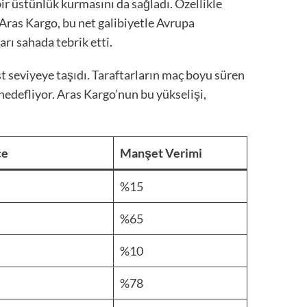
bir üstünlük kurmasını da sağladı. Özellikle
 Aras Kargo, bu net galibiyetle Avrupa
rı sahada tebrik etti.
t seviyeye taşıdı. Taraftarların maç boyu süren
hedefliyor. Aras Kargo’nun bu yükselişi,
ce
Manşet Verimi
%15
%65
%10
%78