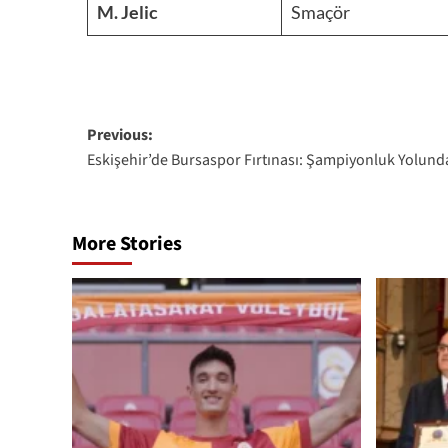
M. Jelic
Smaçör
Post
Previous:
Eskişehir’de Bursaspor Fırtınası: Şampiyonluk Yolunda
navigation
More Stories