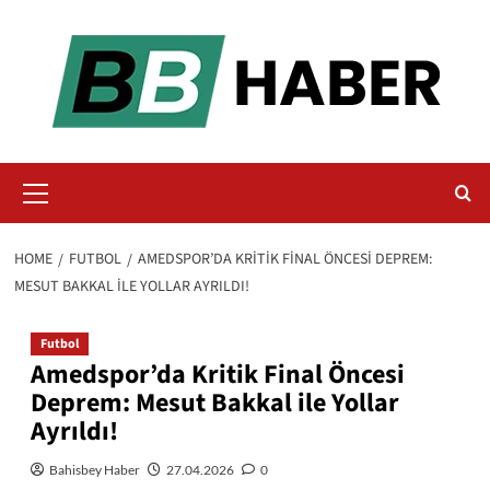
Skip
to
content
Primary
Menu
HOME
FUTBOL
AMEDSPOR’DA KRITIK FINAL ÖNCESI DEPREM:
MESUT BAKKAL ILE YOLLAR AYRILDI!
Futbol
Amedspor’da Kritik Final Öncesi
Deprem: Mesut Bakkal ile Yollar
Ayrıldı!
Bahisbey Haber
27.04.2026
0