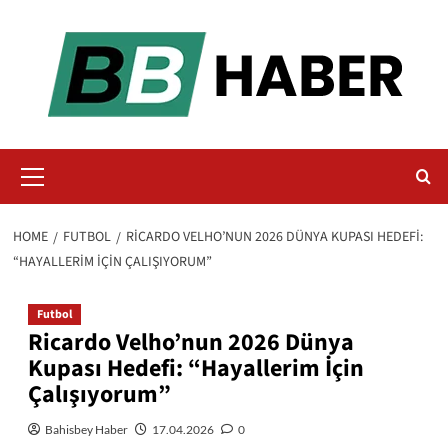
Skip
to
content
Primary
Menu
HOME
FUTBOL
RICARDO VELHO’NUN 2026 DÜNYA KUPASI HEDEFI:
“HAYALLERIM İÇIN ÇALIŞIYORUM”
Futbol
Ricardo Velho’nun 2026 Dünya
Kupası Hedefi: “Hayallerim İçin
Çalışıyorum”
Bahisbey Haber
17.04.2026
0