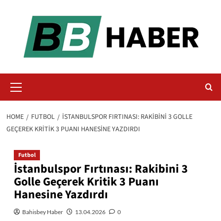
Skip
to
content
Primary
Menu
HOME
FUTBOL
İSTANBULSPOR FIRTINASI: RAKIBINI 3 GOLLE
GEÇEREK KRITIK 3 PUANI HANESINE YAZDIRDI
Futbol
İstanbulspor Fırtınası: Rakibini 3
Golle Geçerek Kritik 3 Puanı
Hanesine Yazdırdı
Bahisbey Haber
13.04.2026
0