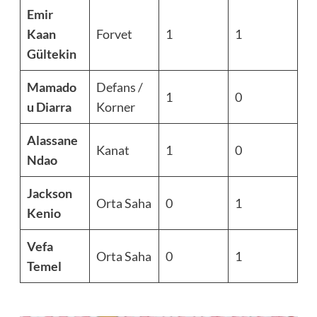
Emir
Kaan
Forvet
1
1
Gültekin
Mamado
Defans /
1
0
u Diarra
Korner
Alassane
Kanat
1
0
Ndao
Jackson
Orta Saha
0
1
Kenio
Vefa
Orta Saha
0
1
Temel