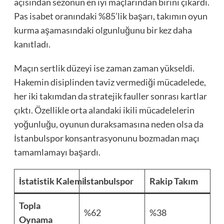
açısından sezonun en iyi maçlarından birini çıkardı.
Pas isabet oranındaki %85’lik başarı, takımın oyun
kurma aşamasındaki olgunluğunu bir kez daha
kanıtladı.
Maçın sertlik düzeyi ise zaman zaman yükseldi.
Hakemin disiplinden taviz vermediği mücadelede,
her iki takımdan da stratejik fauller sonrası kartlar
çıktı. Özellikle orta alandaki ikili mücadelelerin
yoğunluğu, oyunun duraksamasına neden olsa da
İstanbulspor konsantrasyonunu bozmadan maçı
tamamlamayı başardı.
İstatistik Kalemi
İstanbulspor
Rakip Takım
Topla
%62
%38
Oynama