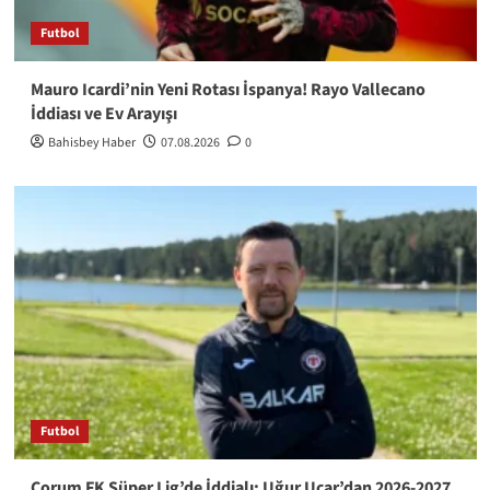
Futbol
Mauro Icardi’nin Yeni Rotası İspanya! Rayo Vallecano
İddiası ve Ev Arayışı
Bahisbey Haber
07.08.2026
0
Futbol
Çorum FK Süper Lig’de İddialı: Uğur Uçar’dan 2026-2027