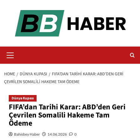
Skip
to
content
Primary
Menu
HOME
DÜNYA KUPASI
FIFA’DAN TARIHI KARAR: ABD’DEN GERI
ÇEVRILEN SOMALILI HAKEME TAM ÖDEME
Dünya Kupası
FIFA’dan Tarihi Karar: ABD’den Geri
Çevrilen Somalili Hakeme Tam
Ödeme
Bahisbey Haber
14.06.2026
0