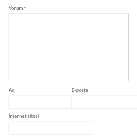
Yorum
*
Ad
E-posta
İnternet sitesi