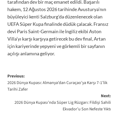
tarafından dev bir maç emanet edildi. Başarılı
hakem, 12 Ağustos 2026 tarihinde Avusturya’nın
büyüleyici kenti Salzburg’da düzenlenecek olan
UEFA Süper Kupa finalinde düdük çalacak. Fransız
devi Paris Saint-Germain ile İngiliz ekibi Aston
Villa’yı karşı karşıya getirecek bu dev final, Artan
için kariyerinde yepyeni ve görkemli bir sayfanın
açılışı anlamına geliyor.
Post
Previous:
2026 Dünya Kupası: Almanya’dan Curaçao’ya Karşı 7-1’lik
navigation
Tarihi Zafer
Next:
2026 Dünya Kupası’nda Süper Lig Rüzgarı: Fildişi Sahili
Ekvador’u Son Nefeste Yıktı