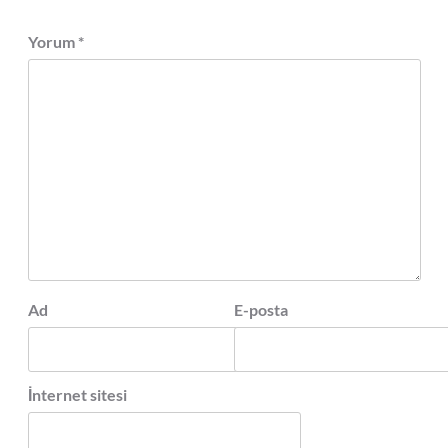
Yorum
*
Ad
E-posta
İnternet sitesi