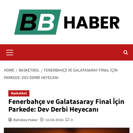
Skip
to
content
Primary
Menu
HOME
BASKETBOL
FENERBAHÇE VE GALATASARAY FINAL İÇIN
PARKEDE: DEV DERBI HEYECANI
Basketbol
Fenerbahçe ve Galatasaray Final İçin
Parkede: Dev Derbi Heyecanı
Bahisbey Haber
16.04.2026
0