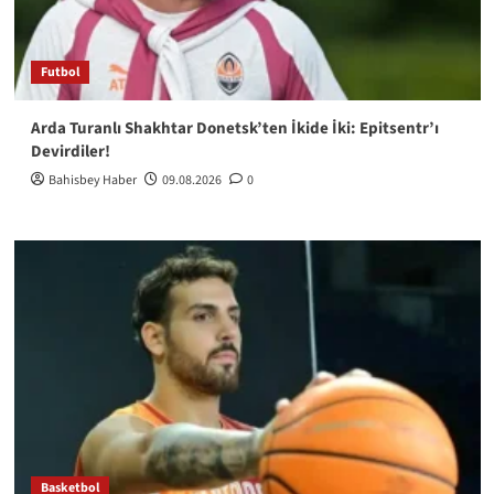
Futbol
Arda Turanlı Shakhtar Donetsk’ten İkide İki: Epitsentr’ı
Devirdiler!
Bahisbey Haber
09.08.2026
0
Basketbol