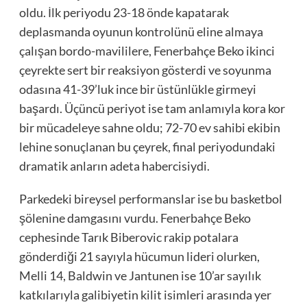
oldu. İlk periyodu 23-18 önde kapatarak
deplasmanda oyunun kontrolünü eline almaya
çalışan bordo-mavililere, Fenerbahçe Beko ikinci
çeyrekte sert bir reaksiyon gösterdi ve soyunma
odasına 41-39’luk ince bir üstünlükle girmeyi
başardı. Üçüncü periyot ise tam anlamıyla kora kor
bir mücadeleye sahne oldu; 72-70 ev sahibi ekibin
lehine sonuçlanan bu çeyrek, final periyodundaki
dramatik anların adeta habercisiydi.
Parkedeki bireysel performanslar ise bu basketbol
şölenine damgasını vurdu. Fenerbahçe Beko
cephesinde Tarık Biberovic rakip potalara
gönderdiği 21 sayıyla hücumun lideri olurken,
Melli 14, Baldwin ve Jantunen ise 10’ar sayılık
katkılarıyla galibiyetin kilit isimleri arasında yer