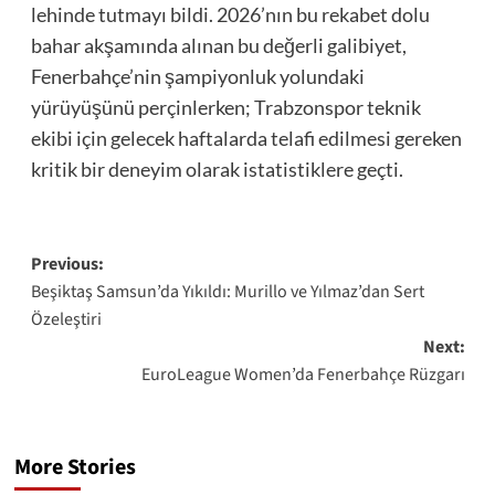
lehinde tutmayı bildi. 2026’nın bu rekabet dolu
bahar akşamında alınan bu değerli galibiyet,
Fenerbahçe’nin şampiyonluk yolundaki
yürüyüşünü perçinlerken; Trabzonspor teknik
ekibi için gelecek haftalarda telafi edilmesi gereken
kritik bir deneyim olarak istatistiklere geçti.
Post
Previous:
Beşiktaş Samsun’da Yıkıldı: Murillo ve Yılmaz’dan Sert
navigation
Özeleştiri
Next:
EuroLeague Women’da Fenerbahçe Rüzgarı
More Stories