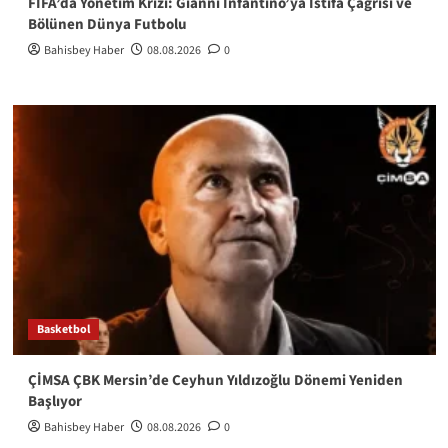
FIFA’da Yönetim Krizi: Gianni Infantino’ya İstifa Çağrısı ve
Bölünen Dünya Futbolu
Bahisbey Haber
08.08.2026
0
Basketbol
ÇİMSA ÇBK Mersin’de Ceyhun Yıldızoğlu Dönemi Yeniden
Başlıyor
Bahisbey Haber
08.08.2026
0