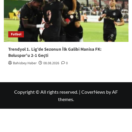
Futbol
Trendyol 1. Lig’de Sezonun İlk Galibi Manisa FK:
Boluspor’u 2-1 Geçti
Bahisbey Haber
08.08.2026
0
Copyright © All rights reserved.
|
CoverNews
by AF
themes.