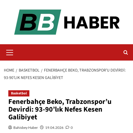
Skip
to
content
Primary
Menu
HOME
BASKETBOL
FENERBAHÇE BEKO, TRABZONSPOR’U DEVIRDI:
93-90’LIK NEFES KESEN GALIBIYET
Basketbol
Fenerbahçe Beko, Trabzonspor’u
Devirdi: 93-90’lık Nefes Kesen
Galibiyet
Bahisbey Haber
19.04.2026
0