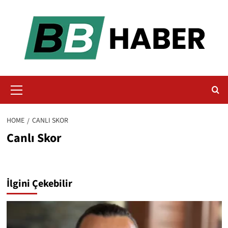
Skip
to
content
Primary
Menu
HOME
CANLI SKOR
Canlı Skor
İlgini Çekebilir