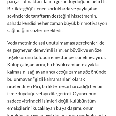
parçası olmaktan daima gurur duyduğunu belirtti.
Birlikte göğüslenen zorluklarda ve paylaşılan
sevinçlerde taraftarın desteğini hissetmenin,
sahada kendisine her zaman büyük bir motivasyon
sağladığını sözlerine ekledi.
Veda metninde asıl unutulmaması gerekenleri de
es geçmeyen deneyimli isim, en büyük ve en özel
teşekkürünü kulübün emektar personeline ayırdı.
Kulüp çalışanlarını, bu büyük camianın ayakta
kalmasını sağlayan ancak çoğu zaman göz önünde
bulunmayan “gizli kahramanlar” olarak
nitelendiren Piri, birlikte mesai harcadığı her bir
isme duyduğu vefayı dile getirdi. Oyuncunun
sadece vitrindeki isimleri değil, kulübün tüm
emekçilerini kucaklayan bu yaklaşımı, onun
karakterinin ve aidiyet duygusunun ne denli güçlü