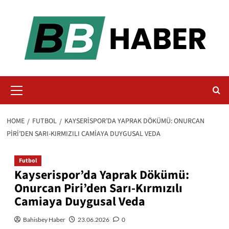
Skip
to
content
Primary
Menu
HOME
FUTBOL
KAYSERISPOR’DA YAPRAK DÖKÜMÜ: ONURCAN
PIRI’DEN SARI-KIRMIZILI CAMIAYA DUYGUSAL VEDA
Futbol
Kayserispor’da Yaprak Dökümü:
Onurcan Piri’den Sarı-Kırmızılı
Camiaya Duygusal Veda
Bahisbey Haber
23.06.2026
0