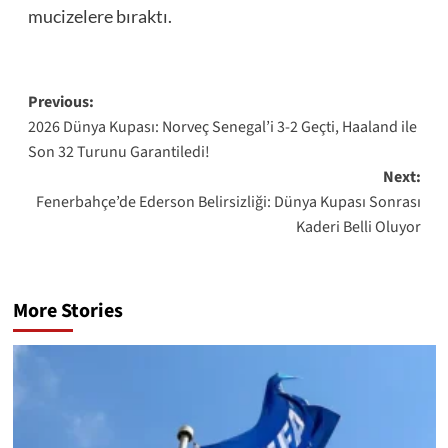
mucizelere bıraktı.
Post
Previous:
2026 Dünya Kupası: Norveç Senegal’i 3-2 Geçti, Haaland ile
navigation
Son 32 Turunu Garantiledi!
Next:
Fenerbahçe’de Ederson Belirsizliği: Dünya Kupası Sonrası
Kaderi Belli Oluyor
More Stories