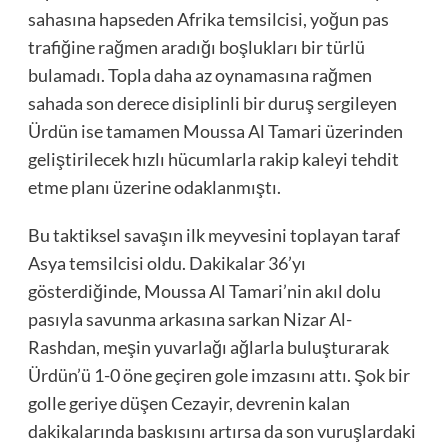
sahasına hapseden Afrika temsilcisi, yoğun pas
trafiğine rağmen aradığı boşlukları bir türlü
bulamadı. Topla daha az oynamasına rağmen
sahada son derece disiplinli bir duruş sergileyen
Ürdün ise tamamen Moussa Al Tamari üzerinden
geliştirilecek hızlı hücumlarla rakip kaleyi tehdit
etme planı üzerine odaklanmıştı.
Bu taktiksel savaşın ilk meyvesini toplayan taraf
Asya temsilcisi oldu. Dakikalar 36’yı
gösterdiğinde, Moussa Al Tamari’nin akıl dolu
pasıyla savunma arkasına sarkan Nizar Al-
Rashdan, meşin yuvarlağı ağlarla buluşturarak
Ürdün’ü 1-0 öne geçiren gole imzasını attı. Şok bir
golle geriye düşen Cezayir, devrenin kalan
dakikalarında baskısını artırsa da son vuruşlardaki