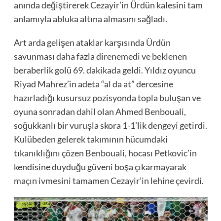
anında değiştirerek Cezayir’in Ürdün kalesini tam
anlamıyla abluka altına almasını sağladı.
Art arda gelişen ataklar karşısında Ürdün
savunması daha fazla direnemedi ve beklenen
beraberlik golü 69. dakikada geldi. Yıldız oyuncu
Riyad Mahrez’in adeta “al da at” dercesine
hazırladığı kusursuz pozisyonda topla buluşan ve
oyuna sonradan dahil olan Ahmed Benbouali,
soğukkanlı bir vuruşla skora 1-1’lik dengeyi getirdi.
Kulübeden gelerek takımının hücumdaki
tıkanıklığını çözen Benbouali, hocası Petkovic’in
kendisine duyduğu güveni boşa çıkarmayarak
maçın ivmesini tamamen Cezayir’in lehine çevirdi.