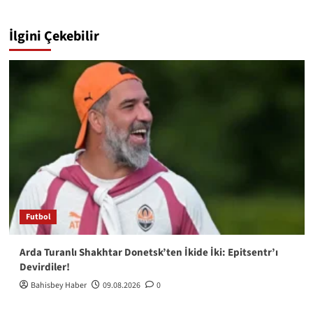
İlgini Çekebilir
Futbol
Arda Turanlı Shakhtar Donetsk’ten İkide İki: Epitsentr’ı
Devirdiler!
Bahisbey Haber
09.08.2026
0