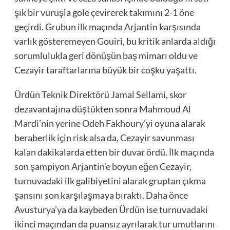
şık bir vuruşla gole çevirerek takımını 2-1 öne
geçirdi. Grubun ilk maçında Arjantin karşısında
varlık gösteremeyen Gouiri, bu kritik anlarda aldığı
sorumlulukla geri dönüşün baş mimarı oldu ve
Cezayir taraftarlarına büyük bir coşku yaşattı.
Ürdün Teknik Direktörü Jamal Sellami, skor
dezavantajına düştükten sonra Mahmoud Al
Mardi’nin yerine Odeh Fakhoury’yi oyuna alarak
beraberlik için risk alsa da, Cezayir savunması
kalan dakikalarda etten bir duvar ördü. İlk maçında
son şampiyon Arjantin’e boyun eğen Cezayir,
turnuvadaki ilk galibiyetini alarak gruptan çıkma
şansını son karşılaşmaya bıraktı. Daha önce
Avusturya’ya da kaybeden Ürdün ise turnuvadaki
ikinci maçından da puansız ayrılarak tur umutlarını