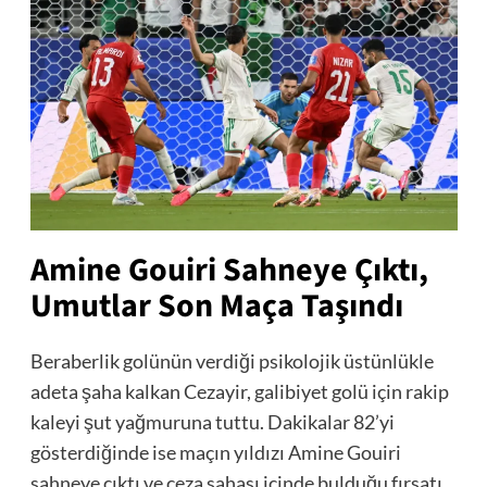
Amine Gouiri Sahneye Çıktı,
Umutlar Son Maça Taşındı
Beraberlik golünün verdiği psikolojik üstünlükle
adeta şaha kalkan Cezayir, galibiyet golü için rakip
kaleyi şut yağmuruna tuttu. Dakikalar 82’yi
gösterdiğinde ise maçın yıldızı Amine Gouiri
sahneye çıktı ve ceza sahası içinde bulduğu fırsatı