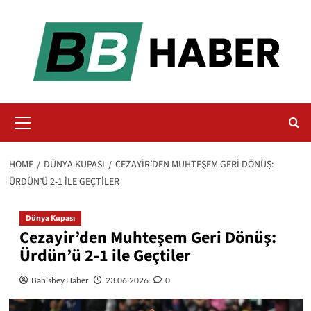
Skip
to
content
Primary
Menu
HOME
DÜNYA KUPASI
CEZAYIR’DEN MUHTEŞEM GERI DÖNÜŞ:
ÜRDÜN’Ü 2-1 ILE GEÇTILER
Dünya Kupası
Cezayir’den Muhteşem Geri Dönüş:
Ürdün’ü 2-1 ile Geçtiler
Bahisbey Haber
23.06.2026
0