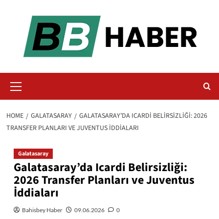
Skip
to
content
Primary
Menu
HOME
GALATASARAY
GALATASARAY’DA ICARDI BELIRSIZLIĞI: 2026
TRANSFER PLANLARI VE JUVENTUS İDDIALARI
Galatasaray
Galatasaray’da Icardi Belirsizliği:
2026 Transfer Planları ve Juventus
İddiaları
Bahisbey Haber
09.06.2026
0