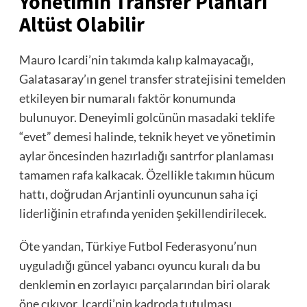
Yönetimin Transfer Planları
Altüst Olabilir
Mauro Icardi’nin takımda kalıp kalmayacağı,
Galatasaray’ın genel transfer stratejisini temelden
etkileyen bir numaralı faktör konumunda
bulunuyor. Deneyimli golcünün masadaki teklife
“evet” demesi halinde, teknik heyet ve yönetimin
aylar öncesinden hazırladığı santrfor planlaması
tamamen rafa kalkacak. Özellikle takımın hücum
hattı, doğrudan Arjantinli oyuncunun saha içi
liderliğinin etrafında yeniden şekillendirilecek.
Öte yandan, Türkiye Futbol Federasyonu’nun
uyguladığı güncel yabancı oyuncu kuralı da bu
denklemin en zorlayıcı parçalarından biri olarak
öne çıkıyor. Icardi’nin kadroda tutulması