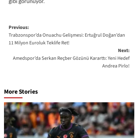
gibi görünüyor.
Post
Previous:
Trabzonspor’da Onuachu Gelişmesi: Ertuğrul Doğan’dan
navigation
11 Milyon Euroluk Teklife Ret!
Next:
Amedspor’da Serkan Reçber Gözünü Kararttı: Yeni Hedef
Andrea Pirlo!
More Stories