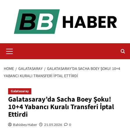
Skip
to
content
Primary
Menu
HOME
GALATASARAY
GALATASARAY’DA SACHA BOEY ŞOKU! 10+4
YABANCI KURALI TRANSFERI İPTAL ETTIRDI
Galatasaray
Galatasaray’da Sacha Boey Şoku!
10+4 Yabancı Kuralı Transferi İptal
Ettirdi
Bahisbey Haber
21.05.2026
0