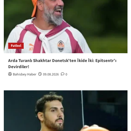
Futbol
Arda Turanlı Shakhtar Donetsk’ten İkide İki: Epitsentr’ı
Devirdiler!
Bahisbey Haber
09.08.2026
0