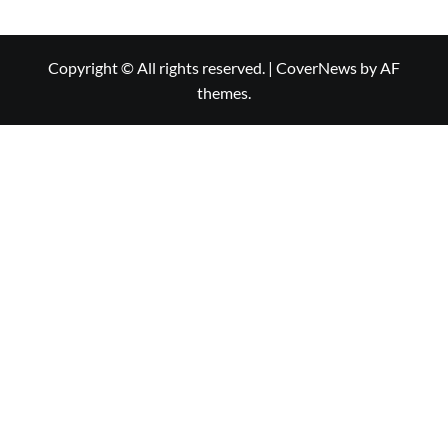
Copyright © All rights reserved.
|
CoverNews
by AF
themes.