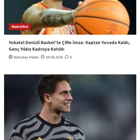
Basketbol
Yukatel Denizli Basket’te Çifte İmza: Kaptan Yuvada Kaldı,
Genç Yıldız Kadroya Katıldı
Bahisbey Haber
09.08.2026
0