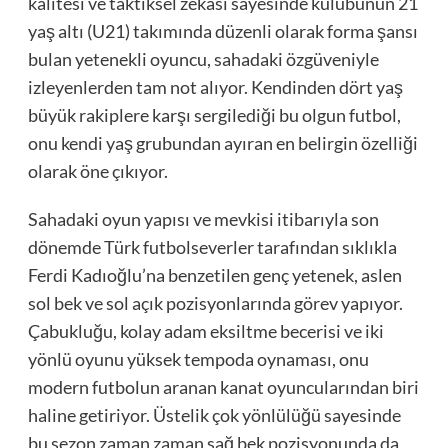
kalitesi ve taktiksel zekası sayesinde kulübünün 21
yaş altı (U21) takımında düzenli olarak forma şansı
bulan yetenekli oyuncu, sahadaki özgüveniyle
izleyenlerden tam not alıyor. Kendinden dört yaş
büyük rakiplere karşı sergilediği bu olgun futbol,
onu kendi yaş grubundan ayıran en belirgin özelliği
olarak öne çıkıyor.
Sahadaki oyun yapısı ve mevkisi itibarıyla son
dönemde Türk futbolseverler tarafından sıklıkla
Ferdi Kadıoğlu’na benzetilen genç yetenek, aslen
sol bek ve sol açık pozisyonlarında görev yapıyor.
Çabukluğu, kolay adam eksiltme becerisi ve iki
yönlü oyunu yüksek tempoda oynaması, onu
modern futbolun aranan kanat oyuncularından biri
haline getiriyor. Üstelik çok yönlülüğü sayesinde
bu sezon zaman zaman sağ bek pozisyonunda da