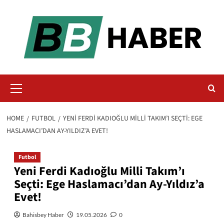
Skip
to
content
Primary
Menu
HOME
FUTBOL
YENI FERDI KADIOĞLU MILLI TAKIM’I SEÇTI: EGE
HASLAMACI’DAN AY-YILDIZ’A EVET!
Futbol
Yeni Ferdi Kadıoğlu Milli Takım’ı
Seçti: Ege Haslamacı’dan Ay-Yıldız’a
Evet!
Bahisbey Haber
19.05.2026
0