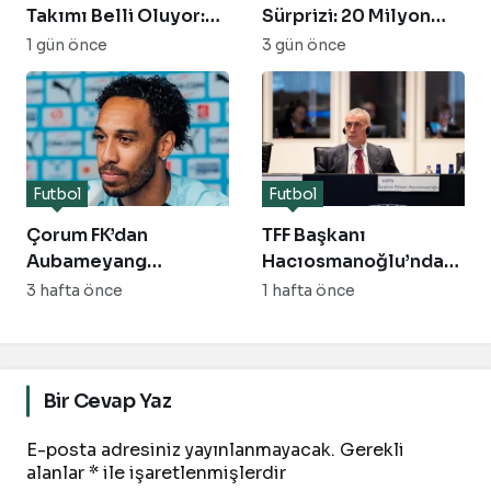
Takımı Belli Oluyor:
Sürprizi: 20 Milyon
Menajerinden Sürpriz
Euroluk Golcü
1 gün önce
3 gün önce
İtalya İtirafı!
Geliyor!
Futbol
Futbol
Çorum FK’dan
TFF Başkanı
Aubameyang
Hacıosmanoğlu’ndan
Bombası: Feyyaz
2026-2027 Sezonu
3 hafta önce
1 hafta önce
Gökel’den Transfer
İçin Kritik ‘Fair-Play’
Açıklaması
ve Güvenlik Uyarısı
Bir Cevap Yaz
E-posta adresiniz yayınlanmayacak.
Gerekli
alanlar
*
ile işaretlenmişlerdir