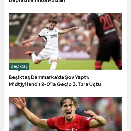
Deplasmanında Hüsran
Beşiktaş
Beşiktaş Danimarka’da Şov Yaptı:
Midtjylland’ı 2-0’la Geçip 3. Tura Uçtu