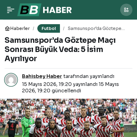
Çorum’da Play-Off
0
Paylaş
Öncesi Çirkin Saldırı:
Haberler
Futbol
Samsunspor’da Göztepe
Maçı Sonrası Büyük Veda: 5
Samsunspor’da Göztepe Maçı
İsim Ayrılıyor
Bodrum FK Otobüsüne
Sonrası Büyük Veda: 5 İsim
Ayrılıyor
Taş ve Yumurta Yağdı
Bahisbey Haber
tarafından yayınlandı
15 Mayıs 2026, 19:20
yayınlandı
15 Mayıs
2026, 19:20
güncellendi