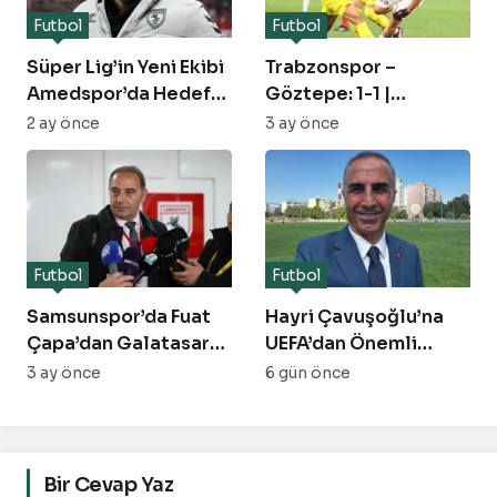
Futbol
Futbol
Süper Lig’in Yeni Ekibi
Trabzonspor –
Amedspor’da Hedef
Göztepe: 1-1 |
Thomas Reis:
Şampiyonluk Yarışı
2 ay önce
3 ay önce
Görüşme Bugün!
Sona Erdi
Futbol
Futbol
Samsunspor’da Fuat
Hayri Çavuşoğlu’na
Çapa’dan Galatasaray
UEFA’dan Önemli
Maçı Sonrası Çarpıcı
Görev
3 ay önce
6 gün önce
Açıklamalar
Bir Cevap Yaz