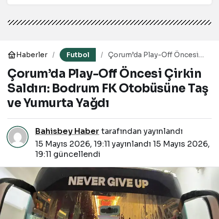
Haberler
Futbol
Çorum’da Play-Off Öncesi
Çirkin Saldırı: Bodrum FK
Çorum’da Play-Off Öncesi Çirkin
Otobüsüne Taş ve Yumurta
Yağdı
Saldırı: Bodrum FK Otobüsüne Taş
ve Yumurta Yağdı
Bahisbey Haber
tarafından yayınlandı
15 Mayıs 2026, 19:11
yayınlandı
15 Mayıs 2026,
19:11
güncellendi