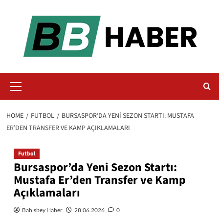
Skip
to
content
Primary
Menu
HOME
FUTBOL
BURSASPOR’DA YENI SEZON STARTI: MUSTAFA
ER’DEN TRANSFER VE KAMP AÇIKLAMALARI
Futbol
Bursaspor’da Yeni Sezon Startı:
Mustafa Er’den Transfer ve Kamp
Açıklamaları
Bahisbey Haber
28.06.2026
0