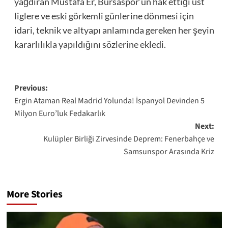
yağdıran Mustafa Er, Bursaspor’un hak ettiği üst
liglere ve eski görkemli günlerine dönmesi için
idari, teknik ve altyapı anlamında gereken her şeyin
kararlılıkla yapıldığını sözlerine ekledi.
Post
Previous:
Ergin Ataman Real Madrid Yolunda! İspanyol Devinden 5
navigation
Milyon Euro’luk Fedakarlık
Next:
Kulüpler Birliği Zirvesinde Deprem: Fenerbahçe ve
Samsunspor Arasında Kriz
More Stories