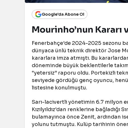
Google'da Abone Ol
Mourinho’nun Kararı v
Fenerbahçe’de 2024-2025 sezonu baş
dünyaca ünlü teknik direktör Jose Mo
kararlara imza atmıştı. Bu kararlarda
döneminde büyük beklentilerle takı
“yetersiz” raporu oldu. Portekizli tekn
seviyede gördüğü genç oyuncu, henüz
listesine konulmuştu.
Sarı-lacivertli yönetimin 6.7 milyon e
Kızılyıldız’dan renklerine bağladığı 
bulamayınca önce Zenit, ardından is
yolunu tutmuştu. Kulüp tarihinin önem