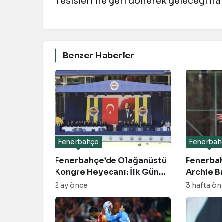
Tesisleri’ne geri dönerek geleceği h
Benzer Haberler
Fenerbahçe
Fenerbah
Fenerbahçe’de Olağanüstü
Fenerbah
Kongre Heyecanı: İlk Gün
Archie B
Neler Yaşandı?
Kartal İt
2 ay önce
3 hafta ö