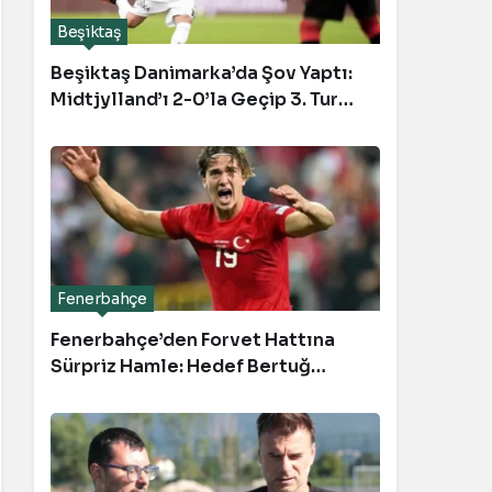
Beşiktaş
Beşiktaş Danimarka’da Şov Yaptı:
Midtjylland’ı 2-0’la Geçip 3. Tura
Uçtu
Fenerbahçe
Fenerbahçe’den Forvet Hattına
Sürpriz Hamle: Hedef Bertuğ
Yıldırım