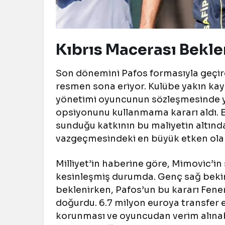
Kıbrıs Macerası Bekle
Son dönemini Pafos formasıyla geçire
resmen sona eriyor. Kulübe yakın kayn
yönetimi oyuncunun sözleşmesinde ye
opsiyonunu kullanmama kararı aldı.
sunduğu katkının bu maliyetin altında
vazgeçmesindeki en büyük etken olar
Milliyet’in haberine göre, Mimovic’i
kesinleşmiş durumda. Genç sağ beki
beklenirken, Pafos’un bu kararı Fene
doğurdu. 6.7 milyon euroya transfer 
korunması ve oyuncudan verim alınabil