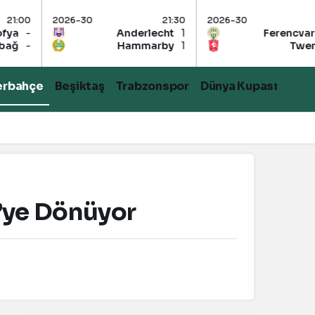
30
21:30
2026-30
21:30
2026-3
Anderlecht
1
Ferencvaros
2
Hammarby
1
Twente
-
erbahçe
Beşiktaş
Trabzonspor
Dünya Kupası
’ye Dönüyor