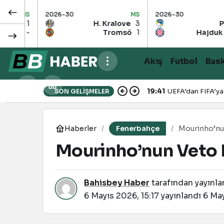
6-30
MS
2026-30
UZT
2026
H. Kralove
3
Pafos
4
Tromsö
1
Hajduk Split
-
Akış
Futbol
Bas
19:41
UEFA’dan FIFA’ya
SON GELIŞMELER
Haberler
Fenerbahçe
Mourinho’nu
Mourinho’nun Veto 
Bahisbey Haber
tarafından yayınla
6 Mayıs 2026, 15:17
yayınlandı
6 May