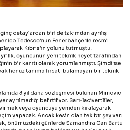
ginç detaylardan biri de takımdan ayrılış
enico Tedesco’nun Fenerbahçe ile resmi
oplayarak Kıbrıs’ın yolunu tutmuştu.
yrılık, oyuncunun yeni teknik heyet tarafından
ğinin bir kanıtı olarak yorumlanmıştı. Şimdi ise
k henüz tanıma fırsatı bulamayan bir teknik
plamda 3 yıl daha sözleşmesi bulunan Mimovic
er ayrılmadığı belirtiliyor. Sarı-lacivertliler,
evirmek veya oyuncuyu yeniden kiralayarak
eçim yapacak. Ancak kesin olan tek bir şey var:
nek, önümüzdeki günlerde Samandıra Can Bartu