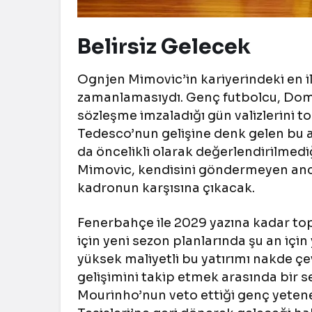
Belirsiz Gelecek
Ognjen Mimovic’in kariyerindeki en il
zamanlamasıydı. Genç futbolcu, Dom
sözleşme imzaladığı gün valizlerini t
Tedesco’nun gelişine denk gelen bu a
da öncelikli olarak değerlendirilmedi
Mimovic, kendisini göndermeyen anca
kadronun karşısına çıkacak.
Fenerbahçe ile 2029 yazına kadar to
için yeni sezon planlarında şu an için y
yüksek maliyetli bu yatırımı nakde ç
gelişimini takip etmek arasında bir s
Mourinho’nun veto ettiği genç yete