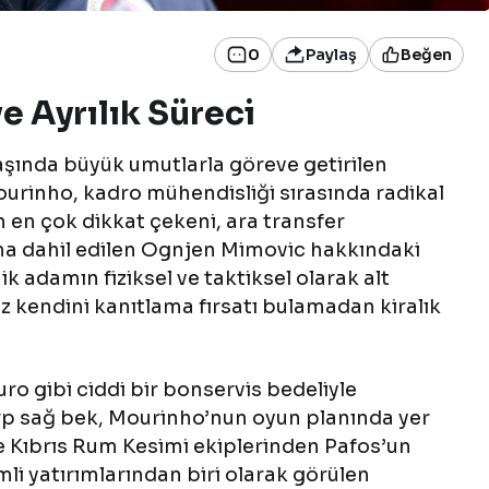
0
Paylaş
Beğen
e Ayrılık Süreci
ında büyük umutlarla göreve getirilen
urinho, kadro mühendisliği sırasında radikal
n en çok dikkat çekeni, ara transfer
ma dahil edilen Ognjen Mimovic hakkındaki
ik adamın fiziksel ve taktiksel olarak alt
 kendini kanıtlama fırsatı bulamadan kiralık
uro gibi ciddi bir bonservis bedeliyle
Sırp sağ bek, Mourinho’nun oyun planında yer
e Kıbrıs Rum Kesimi ekiplerinden Pafos’un
li yatırımlarından biri olarak görülen