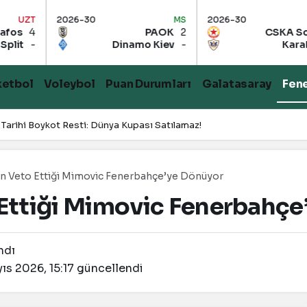
-30
MS
2026-30
21:00
2026-
PAOK
2
CSKA Sofya
-
Dinamo Kiev
-
Karabağ
-
ketbol
Voleybol
Puan Durumları
Galatasaray
Fen
 Tarihi Boykot Resti: Dünya Kupası Satılamaz!
n Veto Ettiği Mimovic Fenerbahçe’ye Dönüyor
Ettiği Mimovic Fenerbahçe
ndı
ıs 2026, 15:17
güncellendi