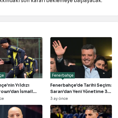
akkındaki son kararı beklemeye başlayacak.
çe
Fenerbahçe
çe’nin Yıldızı
Fenerbahçe’de Tarihi Seçim:
rown’dan İsmail
Saran’dan Yeni Yönetime 3
irafı: “Şanslıyız”
Yıldızlık Transfer Dosyası
nce
3 ay önce