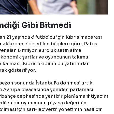
ndiği Gibi Bitmedi
n 21 yaşındaki futbolcu için Kıbrıs macerası
aklardan elde edilen bilgilere göre, Pafos
r alan 6 milyon euroluk satın alma
 Ekonomik şartlar ve oyuncunun takıma
 kalması, Kıbrıs ekibinin bu yatırımdan
ak gösteriliyor.
n sezon sonunda İstanbul’a dönmesi artık
n Avrupa piyasasında yeniden parlaması
rbahçe cephesinde yeni bir planlama ihtiyacını
edilen bir oyuncunun piyasa değerinin
mesi için sarı-lacivertli yönetimin nasıl bir