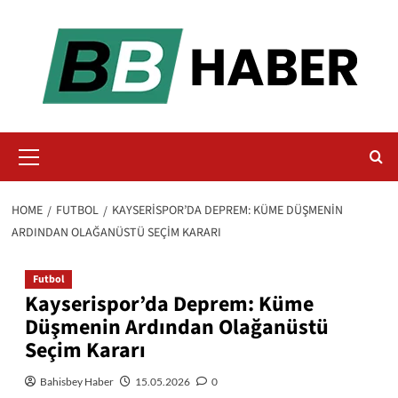
Skip
to
content
Primary
Menu
HOME
FUTBOL
KAYSERISPOR’DA DEPREM: KÜME DÜŞMENIN
ARDINDAN OLAĞANÜSTÜ SEÇIM KARARI
Futbol
Kayserispor’da Deprem: Küme
Düşmenin Ardından Olağanüstü
Seçim Kararı
Bahisbey Haber
15.05.2026
0