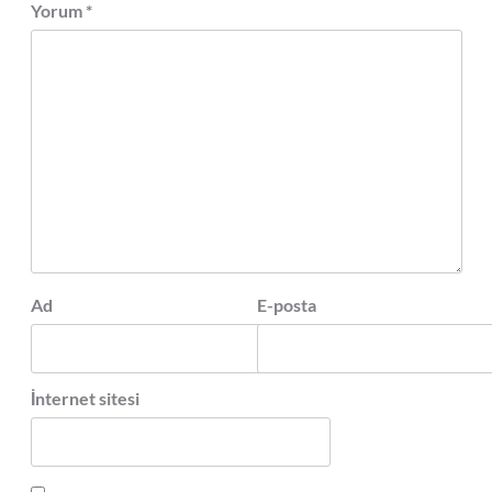
Yorum
*
Ad
E-posta
İnternet sitesi