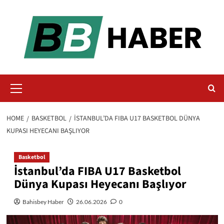
Skip
to
content
Primary
Menu
HOME
BASKETBOL
İSTANBUL’DA FIBA U17 BASKETBOL DÜNYA
KUPASI HEYECANI BAŞLIYOR
Basketbol
İstanbul’da FIBA U17 Basketbol
Dünya Kupası Heyecanı Başlıyor
Bahisbey Haber
26.06.2026
0