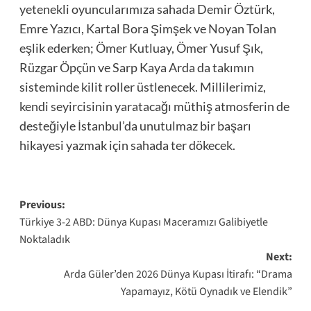
yetenekli oyuncularımıza sahada Demir Öztürk,
Emre Yazıcı, Kartal Bora Şimşek ve Noyan Tolan
eşlik ederken; Ömer Kutluay, Ömer Yusuf Şık,
Rüzgar Öpçün ve Sarp Kaya Arda da takımın
sisteminde kilit roller üstlenecek. Millilerimiz,
kendi seyircisinin yaratacağı müthiş atmosferin de
desteğiyle İstanbul’da unutulmaz bir başarı
hikayesi yazmak için sahada ter dökecek.
Post
Previous:
Türkiye 3-2 ABD: Dünya Kupası Maceramızı Galibiyetle
navigation
Noktaladık
Next:
Arda Güler’den 2026 Dünya Kupası İtirafı: “Drama
Yapamayız, Kötü Oynadık ve Elendik”