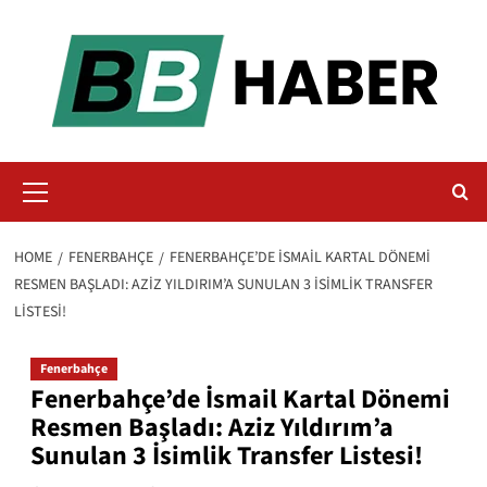
Skip
to
content
Primary
Menu
HOME
FENERBAHÇE
FENERBAHÇE’DE İSMAIL KARTAL DÖNEMI
RESMEN BAŞLADI: AZIZ YILDIRIM’A SUNULAN 3 İSIMLIK TRANSFER
LISTESI!
Fenerbahçe
Fenerbahçe’de İsmail Kartal Dönemi
Resmen Başladı: Aziz Yıldırım’a
Sunulan 3 İsimlik Transfer Listesi!