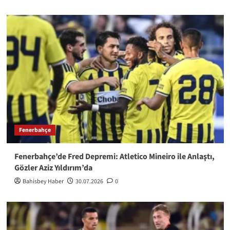
Fenerbahçe
Fenerbahçe’de Fred Depremi: Atletico Mineiro ile Anlaştı,
Gözler Aziz Yıldırım’da
Bahisbey Haber
30.07.2026
0