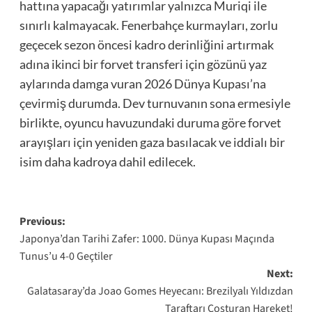
hattına yapacağı yatırımlar yalnızca Muriqi ile
sınırlı kalmayacak. Fenerbahçe kurmayları, zorlu
geçecek sezon öncesi kadro derinliğini artırmak
adına ikinci bir forvet transferi için gözünü yaz
aylarında damga vuran 2026 Dünya Kupası’na
çevirmiş durumda. Dev turnuvanın sona ermesiyle
birlikte, oyuncu havuzundaki duruma göre forvet
arayışları için yeniden gaza basılacak ve iddialı bir
isim daha kadroya dahil edilecek.
Post
Previous:
Japonya’dan Tarihi Zafer: 1000. Dünya Kupası Maçında
navigation
Tunus’u 4-0 Geçtiler
Next:
Galatasaray’da Joao Gomes Heyecanı: Brezilyalı Yıldızdan
Taraftarı Coşturan Hareket!