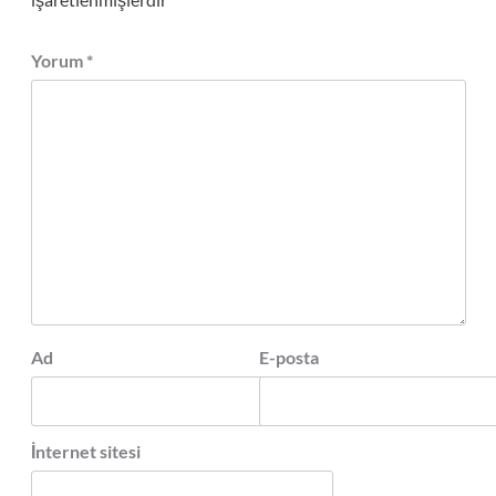
Yorum
*
Ad
E-posta
İnternet sitesi