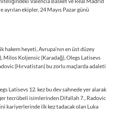
 niteliğindeki Valencia Basket ve Real Madrid
le ayrılan ekipler, 24 Mayıs Pazar günü
lik hakem heyeti, Avrupa’nın en üst düzey
, Milos Koljensic (Karadağ), Olegs Latisevs
dovic (Hırvatistan) bu zorlu maçlarda adaleti
egs Latisevs 12. kez bu dev sahnede yer alarak
r tecrübeli isimlerinden Difallah 7., Radovic
ni kariyerlerinde ilk kez tadacak olan Luka