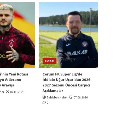
Futbol
i’nin Yeni Rotası
Çorum FK Süper Lig’de
yo Vallecano
İddialı: Uğur Uçar’dan 2026-
v Arayışı
2027 Sezonu Öncesi Çarpıcı
Açıklamalar
ber
07.08.2026
Bahisbey Haber
07.08.2026
0