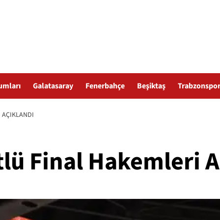
umları
Galatasaray
Fenerbahçe
Beşiktaş
Trabzonspo
 AÇIKLANDI
lü Final Hakemleri A