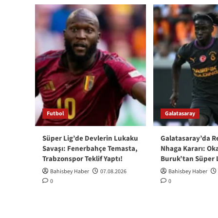
Futbol
Galatasaray
Süper Lig’de Devlerin Lukaku
Galatasaray’da R
Savaşı: Fenerbahçe Temasta,
Nhaga Kararı: Ok
Trabzonspor Teklif Yaptı!
Buruk’tan Süper L
Bahisbey Haber
07.08.2026
Bahisbey Haber
0
0