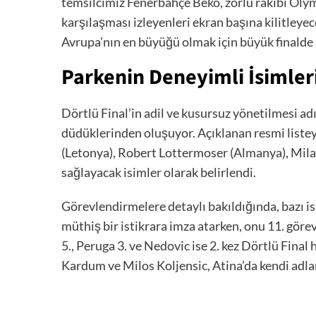
temsilcimiz Fenerbahçe Beko, zorlu rakibi Olymp
karşılaşması izleyenleri ekran başına kilitleyec
Avrupa’nın en büyüğü olmak için büyük finalde 
Parkenin Deneyimli İsimleri
Dörtlü Final’in adil ve kusursuz yönetilmesi ad
düdüklerinden oluşuyor. Açıklanan resmi listey
(Letonya), Robert Lottermoser (Almanya), Milan
sağlayacak isimler olarak belirlendi.
Görevlendirmelere detaylı bakıldığında, bazı is
müthiş bir istikrara imza atarken, onu 11. gör
5., Peruga 3. ve Nedovic ise 2. kez Dörtlü Fina
Kardum ve Milos Koljensic, Atina’da kendi adl