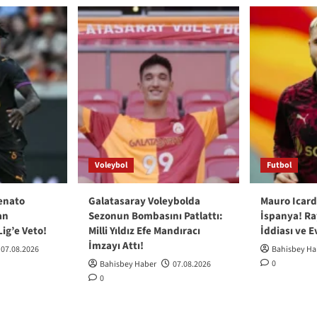
Voleybol
Futbol
enato
Galatasaray Voleybolda
Mauro Icard
an
Sezonun Bombasını Patlattı:
İspanya! Ra
ig’e Veto!
Milli Yıldız Efe Mandıracı
İddiası ve E
İmzayı Attı!
07.08.2026
Bahisbey Ha
0
Bahisbey Haber
07.08.2026
0