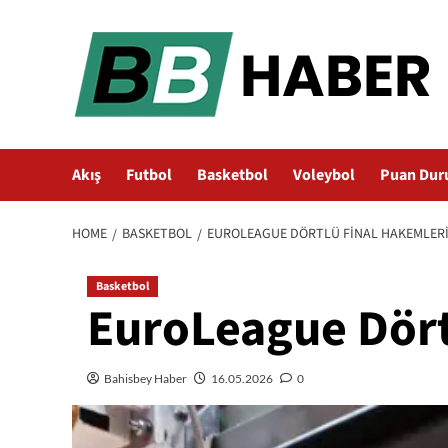
Skip
to
content
Akış
Futbol
Basketbol
Voleybol
Puan Dur
HOME
BASKETBOL
EUROLEAGUE DÖRTLÜ FINAL HAKEMLERI
Basketbol
EuroLeague Dört
Bahisbey Haber
16.05.2026
0