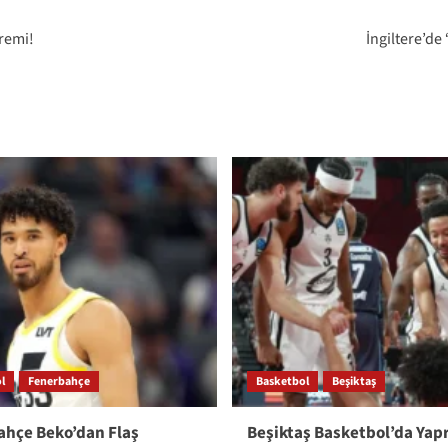
premi!
İngiltere’d
l
Fenerbahçe
Basketbol
Beşiktaş
hçe Beko’dan Flaş
Beşiktaş Basketbol’da Yap