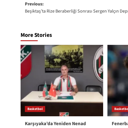
Post
Previous:
Beşiktaş’ta Rize Beraberliği Sonrası Sergen Yalçın De
navigation
More Stories
Basketbol
Basketbo
Karşıyaka’da Yeniden Nenad
Fenerba