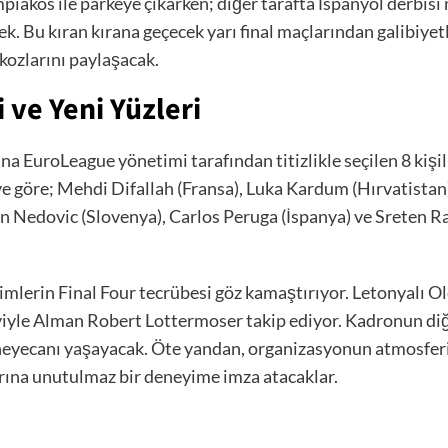
iakos ile parkeye çıkarken; diğer tarafta İspanyol derbisi
ek. Bu kıran kırana geçecek yarı final maçlarından galibiyet
kozlarını paylaşacak.
 ve Yeni Yüzleri
ına EuroLeague yönetimi tarafından titizlikle seçilen 8 kişi
e göre; Mehdi Difallah (Fransa), Luka Kardum (Hırvatistan)
 Nedovic (Slovenya), Carlos Peruga (İspanya) ve Sreten Ra
imlerin Final Four tecrübesi göz kamaştırıyor. Letonyalı Ol
eviyle Alman Robert Lottermoser takip ediyor. Kadronun diğe
l heyecanı yaşayacak. Öte yandan, organizasyonun atmosferi
arına unutulmaz bir deneyime imza atacaklar.