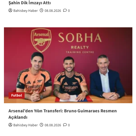
Şahin Dik İmzayı Attı
Bahisbey Haber
08.08.2026
0
Futbol
Arsenal’den Yılın Transferi: Bruno Guimaraes Resmen
Açıklandı
Bahisbey Haber
08.08.2026
0