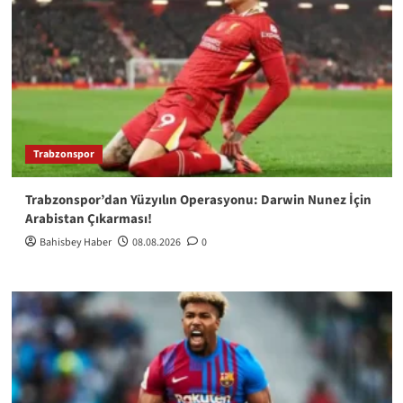
Trabzonspor
Trabzonspor’dan Yüzyılın Operasyonu: Darwin Nunez İçin
Arabistan Çıkarması!
Bahisbey Haber
08.08.2026
0