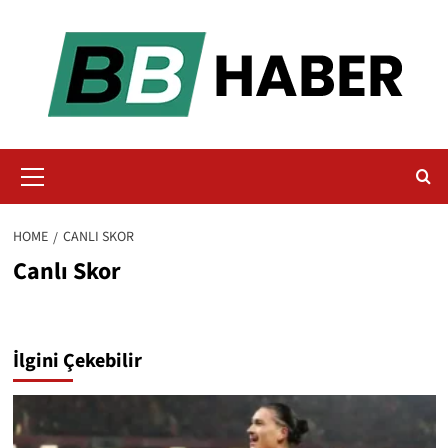
Skip
to
content
Primary
Menu
HOME
CANLI SKOR
Canlı Skor
İlgini Çekebilir