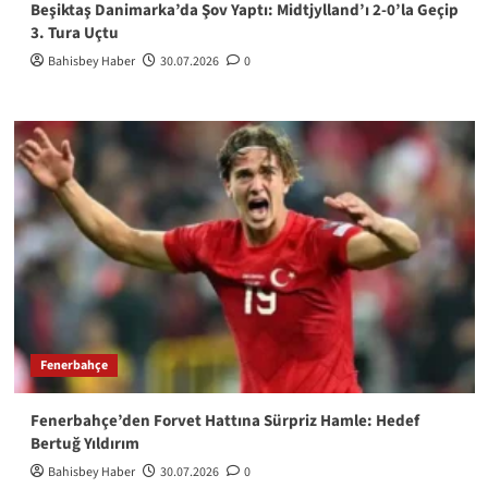
Beşiktaş Danimarka’da Şov Yaptı: Midtjylland’ı 2-0’la Geçip
3. Tura Uçtu
Bahisbey Haber
30.07.2026
0
Fenerbahçe
Fenerbahçe’den Forvet Hattına Sürpriz Hamle: Hedef
Bertuğ Yıldırım
Bahisbey Haber
30.07.2026
0