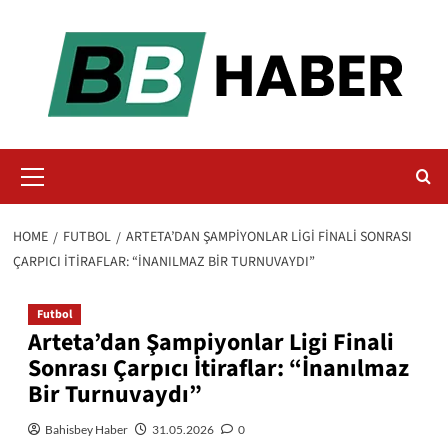
Skip
to
content
Primary
Menu
HOME
FUTBOL
ARTETA’DAN ŞAMPIYONLAR LIGI FINALI SONRASI
ÇARPICI İTIRAFLAR: “İNANILMAZ BIR TURNUVAYDI”
Futbol
Arteta’dan Şampiyonlar Ligi Finali
Sonrası Çarpıcı İtiraflar: “İnanılmaz
Bir Turnuvaydı”
Bahisbey Haber
31.05.2026
0