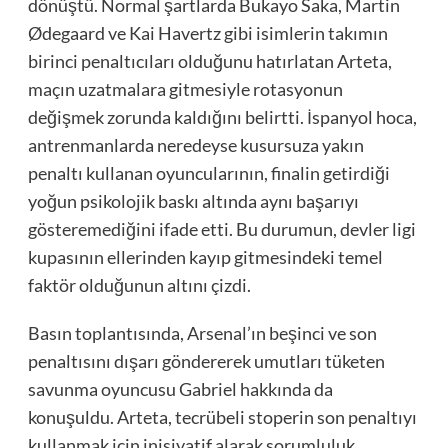
dönüştü. Normal şartlarda Bukayo Saka, Martin
Ødegaard ve Kai Havertz gibi isimlerin takımın
birinci penaltıcıları olduğunu hatırlatan Arteta,
maçın uzatmalara gitmesiyle rotasyonun
değişmek zorunda kaldığını belirtti. İspanyol hoca,
antrenmanlarda neredeyse kusursuza yakın
penaltı kullanan oyuncularının, finalin getirdiği
yoğun psikolojik baskı altında aynı başarıyı
gösteremediğini ifade etti. Bu durumun, devler ligi
kupasının ellerinden kayıp gitmesindeki temel
faktör olduğunun altını çizdi.
Basın toplantısında, Arsenal’ın beşinci ve son
penaltısını dışarı göndererek umutları tüketen
savunma oyuncusu Gabriel hakkında da
konuşuldu. Arteta, tecrübeli stoperin son penaltıyı
kullanmak için inisiyatif alarak sorumluluk