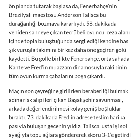
ön planda tutarak başlasa da, Fenerbahçe’nin
Brezilyalı maestosu Anderson Talisca bu
durağanlığı bozmaya kararlıydı. 58. dakikada
yeniden sahneye çıkan tecrübeli oyuncu, ceza alanı
içinde topla buluştuğunda sergilediği kendine has
şık vuruşla takımını bir kez daha öne geçiren golü
kaydetti. Bu golle birlikte Fenerbahçe, orta sahada
Kante ve Fred’in muazzam dinamosuyla rakibinin
tüm oyun kurma çabalarını boşa çıkardı.
Maçın son çeyreğine girilirken beraberliği bulmak
adına risk alıp ileri çıkan Başakşehir savunması,
arkada değerlendirilmesi kolay geniş boşluklar
bıraktı. 73. dakikada Fred’in adrese teslim harika
pasıyla buluşan gecenin yıldızı Talisca, usta işi sol
ayağıyla topu ağlara göndererek skoru 3-1’e getirdi