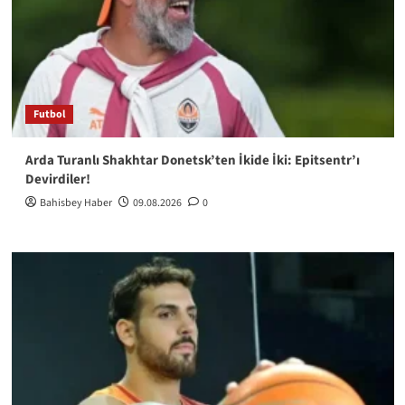
Futbol
Arda Turanlı Shakhtar Donetsk’ten İkide İki: Epitsentr’ı
Devirdiler!
Bahisbey Haber
09.08.2026
0