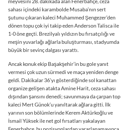
meyvesini 28. dakikada alan Fenerbahçe, ceza
sahası içindeki karambolde Musaba’nın sert
şutunu çıkaran kaleci Muhammed Şengezer’den
dönen topu çok iyi takip eden Anderson Talisca ile
1-0 öne geçti. Brezilyalı yıldızın bu fırsatçılığı ve
meşin yuvarlağı ağlarla buluşturması, stadyumda
büyük bir sevinç dalgası yarattı.
Ancak konuk ekip Başakşehir’in bu gole yanıt
vermesi çok uzun sürmedi ve maça yeniden denge
geldi. Dakikalar 36’yı gösterdiğinde sol kanattan
organize gelişen atakta Amine Harit, ceza sahası
dışından şansını denedi; savunmaya da çarpan top
kaleci Mert Günok’u yanıltarak ağlara gitti. İlk
yarının son bölümlerinde Kerem Aktürkoğlu ve
İsmail Yüksek ile net gol fırsatları yakalayan
Fenerbahçe, bu pozisyonlardan yararlanamayınca