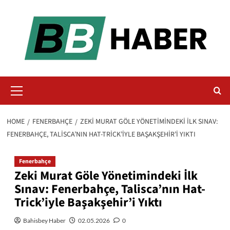
Skip
to
content
Primary
Menu
HOME
FENERBAHÇE
ZEKI MURAT GÖLE YÖNETIMINDEKI İLK SINAV:
FENERBAHÇE, TALISCA’NIN HAT-TRICK’IYLE BAŞAKŞEHIR’I YIKTI
Fenerbahçe
Zeki Murat Göle Yönetimindeki İlk
Sınav: Fenerbahçe, Talisca’nın Hat-
Trick’iyle Başakşehir’i Yıktı
Bahisbey Haber
02.05.2026
0