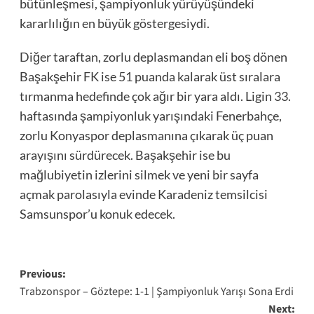
bütünleşmesi, şampiyonluk yürüyüşündeki
kararlılığın en büyük göstergesiydi.
Diğer taraftan, zorlu deplasmandan eli boş dönen
Başakşehir FK ise 51 puanda kalarak üst sıralara
tırmanma hedefinde çok ağır bir yara aldı. Ligin 33.
haftasında şampiyonluk yarışındaki Fenerbahçe,
zorlu Konyaspor deplasmanına çıkarak üç puan
arayışını sürdürecek. Başakşehir ise bu
mağlubiyetin izlerini silmek ve yeni bir sayfa
açmak parolasıyla evinde Karadeniz temsilcisi
Samsunspor’u konuk edecek.
Post
Previous:
Trabzonspor – Göztepe: 1-1 | Şampiyonluk Yarışı Sona Erdi
navigation
Next: