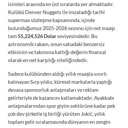
isimleri arasında en üst sıralarda yer almaktadır.
Kulübü Denver Nuggets ile imzaladığı tarihi
supermax sözleşme kapsamında, içinde
bulunduğumuz 2025-2026 sezonu için net maaşı
tam
55,224,526 Dolar
seviyesindedir. Bu
astronomik rakam, onun sahadaki benzersiz
etkisinin ve takımına kattığı değerin finansal
olarak en net karşılığı niteliğindedir.
Sadece kulübünden aldığı yıllık maaşla sınırlı
kalmayan Sırp yıldız, küresel markalarla yaptığı
devasa sponsorluk anlaşmaları ve reklam
gelirleriyle de kazancını katlamaktadır. Ayakkabı
anlaşmalarından spor giyim sektörüne kadar pek
çok dev şirketle iş birliği yürüten Jokić, yıllık
toplam gelir sıralamasında dünyanın en zengin