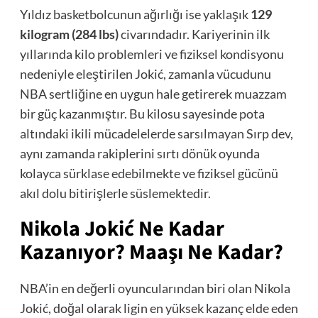
Yıldız basketbolcunun ağırlığı ise yaklaşık
129
kilogram (284 lbs)
civarındadır. Kariyerinin ilk
yıllarında kilo problemleri ve fiziksel kondisyonu
nedeniyle eleştirilen Jokić, zamanla vücudunu
NBA sertliğine en uygun hale getirerek muazzam
bir güç kazanmıştır. Bu kilosu sayesinde pota
altındaki ikili mücadelelerde sarsılmayan Sırp dev,
aynı zamanda rakiplerini sırtı dönük oyunda
kolayca sürklase edebilmekte ve fiziksel gücünü
akıl dolu bitirişlerle süslemektedir.
Nikola Jokić Ne Kadar
Kazanıyor? Maaşı Ne Kadar?
NBA’in en değerli oyuncularından biri olan Nikola
Jokić, doğal olarak ligin en yüksek kazanç elde eden