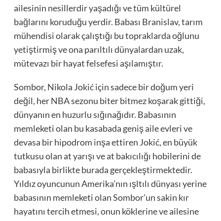
ailesinin nesillerdir yaşadığı ve tüm kültürel
bağlarını koruduğu yerdir. Babası Branislav, tarım
mühendisi olarak çalıştığı bu topraklarda oğlunu
yetiştirmiş ve ona parıltılı dünyalardan uzak,
mütevazı bir hayat felsefesi aşılamıştır.
Sombor, Nikola Jokić için sadece bir doğum yeri
değil, her NBA sezonu biter bitmez koşarak gittiği,
dünyanın en huzurlu sığınağıdır. Babasının
memleketi olan bu kasabada geniş aile evleri ve
devasa bir hipodrom inşa ettiren Jokić, en büyük
tutkusu olan at yarışı ve at bakıcılığı hobilerini de
babasıyla birlikte burada gerçekleştirmektedir.
Yıldız oyuncunun Amerika’nın ışltılı dünyası yerine
babasının memleketi olan Sombor’un sakin kır
hayatını tercih etmesi, onun köklerine ve ailesine