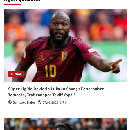
Futbol
Süper Lig’de Devlerin Lukaku Savaşı: Fenerbahçe
Temasta, Trabzonspor Teklif Yaptı!
Bahisbey Haber
07.08.2026
0