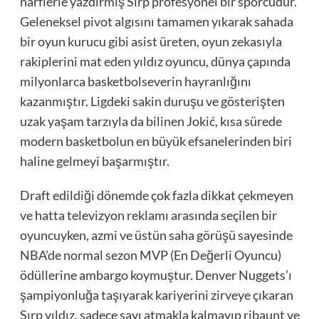
harflerle yazdırmış Sırp profesyonel bir sporcudur.
Geleneksel pivot algısını tamamen yıkarak sahada
bir oyun kurucu gibi asist üreten, oyun zekasıyla
rakiplerini mat eden yıldız oyuncu, dünya çapında
milyonlarca basketbolseverin hayranlığını
kazanmıştır. Ligdeki sakin duruşu ve gösterişten
uzak yaşam tarzıyla da bilinen Jokić, kısa sürede
modern basketbolun en büyük efsanelerinden biri
haline gelmeyi başarmıştır.
Draft edildiği dönemde çok fazla dikkat çekmeyen
ve hatta televizyon reklamı arasında seçilen bir
oyuncuyken, azmi ve üstün saha görüşü sayesinde
NBA’de normal sezon MVP (En Değerli Oyuncu)
ödüllerine ambargo koymuştur. Denver Nuggets’ı
şampiyonluğa taşıyarak kariyerini zirveye çıkaran
Sırp yıldız, sadece sayı atmakla kalmayıp ribaunt ve