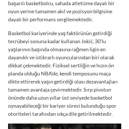
başarılı basketbolcu, sahada atletizme dayalı bir
oyun yerine tamamen akıl ve pozisyon bilgisine
dayalı bir performans sergilemektedir.
Basketbol kariyerinde yaş faktörünün getirdiği
tecrübeyi sonuna kadar kullanan Jokić, 30’lu
yaşlarının başında olmasına rağmen ligin en
dayanıklı ve istikrarlı oyuncularından biri olarak
dikkat çekmektedir. Fiziksel sertliğin ve hızın ön
planda olduğu NBA’de, kendi temposunu maça
dikte ettirerek yaşın getirdiği olası dezavantajları
tamamen avantaja çevirmektedir. Sırp pivotun
önünde daha uzun yıllar üst seviyede basketbol
oynayabileceği bir kariyer süresi bulunduğu spor
otoriteleri tarafından sıkça dile getirilmektedir.