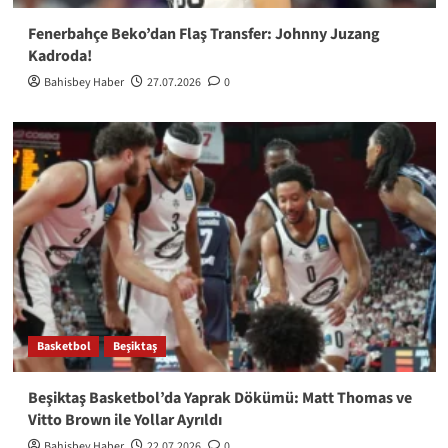
Fenerbahçe Beko’dan Flaş Transfer: Johnny Juzang
Kadroda!
Bahisbey Haber
27.07.2026
0
Basketbol
Beşiktaş
Beşiktaş Basketbol’da Yaprak Dökümü: Matt Thomas ve
Vitto Brown ile Yollar Ayrıldı
Bahisbey Haber
22.07.2026
0