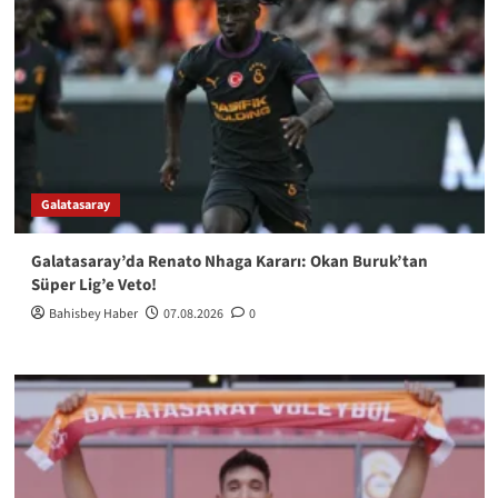
Galatasaray
Galatasaray’da Renato Nhaga Kararı: Okan Buruk’tan
Süper Lig’e Veto!
Bahisbey Haber
07.08.2026
0