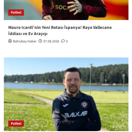
Futbol
Mauro Icardi’nin Yeni Rotası İspanya! Rayo Vallecano
İddiası ve Ev Arayışı
Bahisbey Haber
07.08.2026
0
Futbol