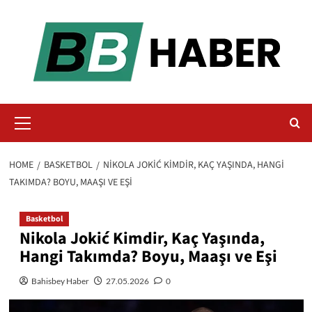
Skip
to
content
Primary
Menu
HOME
BASKETBOL
NIKOLA JOKIĆ KIMDIR, KAÇ YAŞINDA, HANGI
TAKIMDA? BOYU, MAAŞI VE EŞI
Basketbol
Nikola Jokić Kimdir, Kaç Yaşında,
Hangi Takımda? Boyu, Maaşı ve Eşi
Bahisbey Haber
27.05.2026
0