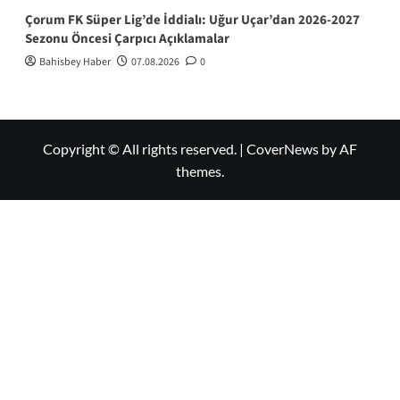
Çorum FK Süper Lig’de İddialı: Uğur Uçar’dan 2026-2027
Sezonu Öncesi Çarpıcı Açıklamalar
Bahisbey Haber
07.08.2026
0
Copyright © All rights reserved.
|
CoverNews
by AF
themes.