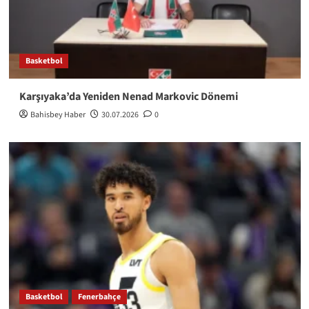
Basketbol
Karşıyaka’da Yeniden Nenad Markovic Dönemi
Bahisbey Haber
30.07.2026
0
Basketbol
Fenerbahçe