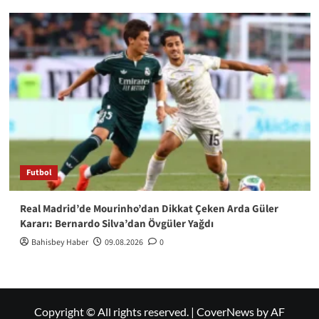
Futbol
Real Madrid’de Mourinho’dan Dikkat Çeken Arda Güler
Kararı: Bernardo Silva’dan Övgüler Yağdı
Bahisbey Haber
09.08.2026
0
Copyright © All rights reserved.
|
CoverNews
by AF