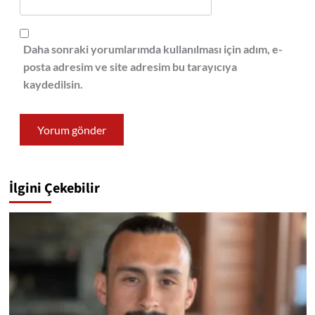
Daha sonraki yorumlarımda kullanılması için adım, e-
posta adresim ve site adresim bu tarayıcıya
kaydedilsin.
İlgini Çekebilir