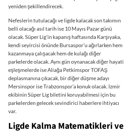
yeniden şekillendirecek.
Nefeslerin tutulacağı ve ligde kalacak son takımın
belli olacağı asıl tarih ise 10 Mayıs Pazar günü
olacak. Süper Lig’in kapanış haftasında Karşıyaka,
kendi seyircisi önünde Bursaspor’u ağırlarken hem
kazanmaya çalışacak hem de kulağı diğer
parkelerde olacak. Aynı gün oynanacak diğer hayati
eşleşmelerde ise Aliağa Petkimspor TOFAŞ
deplasmanına çıkacak, bir diğer düşme adayı
Mersinspor ise Trabzonspor’a konuk olacak. İzmir
ekibinin Süper Lig biletini koruyabilmesi için bu
parkelerden gelecek sevindirici haberlere ihtiyacı
var.
Ligde Kalma Matematikleri ve