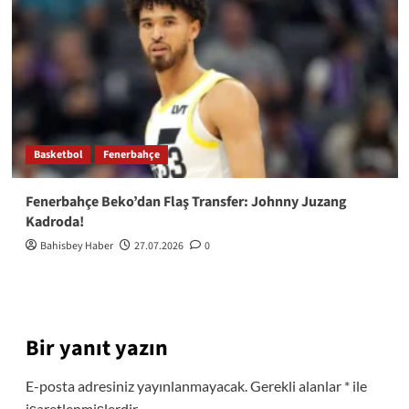
Basketbol
Fenerbahçe
Fenerbahçe Beko’dan Flaş Transfer: Johnny Juzang
Kadroda!
Bahisbey Haber
27.07.2026
0
Bir yanıt yazın
E-posta adresiniz yayınlanmayacak.
Gerekli alanlar
*
ile
işaretlenmişlerdir