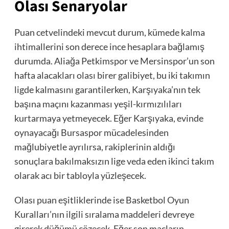
Olası Senaryolar
Puan cetvelindeki mevcut durum, kümede kalma
ihtimallerini son derece ince hesaplara bağlamış
durumda. Aliağa Petkimspor ve Mersinspor’un son
hafta alacakları olası birer galibiyet, bu iki takımın
ligde kalmasını garantilerken, Karşıyaka’nın tek
başına maçını kazanması yeşil-kırmızılıları
kurtarmaya yetmeyecek. Eğer Karşıyaka, evinde
oynayacağı Bursaspor mücadelesinden
mağlubiyetle ayrılırsa, rakiplerinin aldığı
sonuçlara bakılmaksızın lige veda eden ikinci takım
olarak acı bir tabloyla yüzleşecek.
Olası puan eşitliklerinde ise Basketbol Oyun
Kuralları’nın ilgili sıralama maddeleri devreye
girerek düğümü çözecek. Eğer son maçların