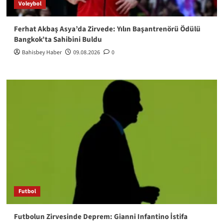
Voleybol
Ferhat Akbaş Asya’da Zirvede: Yılın Başantrenörü Ödülü
Bangkok’ta Sahibini Buldu
Bahisbey Haber
09.08.2026
0
Futbol
Futbolun Zirvesinde Deprem: Gianni Infantino İstifa